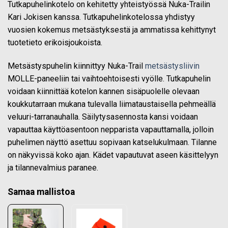
Tutkapuhelinkotelo on kehitetty yhteistyössä Nuka-Trailin
Kari Jokisen kanssa. Tutkapuhelinkotelossa yhdistyy
vuosien kokemus metsästyksestä ja
ammatissa
kehittynyt
tuotetieto
erikoisjoukoista.
Metsästyspuhelin kiinnittyy Nuka-Trail
metsästysliivin
MOLLE-paneeliin tai vaihtoehtoisesti vyölle. Tutkapuhelin
voidaan
kiinnittää
kotelon kannen sisäpuolelle olevaan
koukkutarraan
mukana tulevalla liimataustaisella pehmeällä
veluuri-tarranauhalla.
Säilytysasennosta kansi voidaan
vapauttaa käyttöasentoon nepparista vapauttamalla, jolloin
puhelimen näyttö asettuu sopivaan katselukulmaan. Tilanne
on näkyvissä koko ajan. Kädet vapautuvat aseen
käsittelyyn
j
a tilannevalmius paranee.
Samaa mallistoa