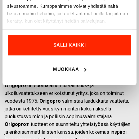
sivustoamme. Kumppanimme voivat yhdistää näitä
tietoja muihin tietoihin, joita olet antanut heille tai joita on
kerätty, kun olet käyttänyt heidän palvelujaan.
SALLI KAIKKI
Origopro – Suomalainen laatumerkki vuodesta
MUOKKAA
1975
Origopro
on suomalainen turvallisuus- ja
ulkoiluvaatetukseen erikoistunut yritys, joka on toiminut
vuodesta 1975.
Origopro
valmistaa laadukkaita vaatteita,
jotka on kehitetty vuosikymmenten kokemuksella
puolustusvoimien ja poliisin sopimusvalmistajana.
Origopro
:n tuotteet on suunniteltu yhteistyössä käyttäjien
ja erikoisammattilaisten kanssa, joiden kokemus inspiroi