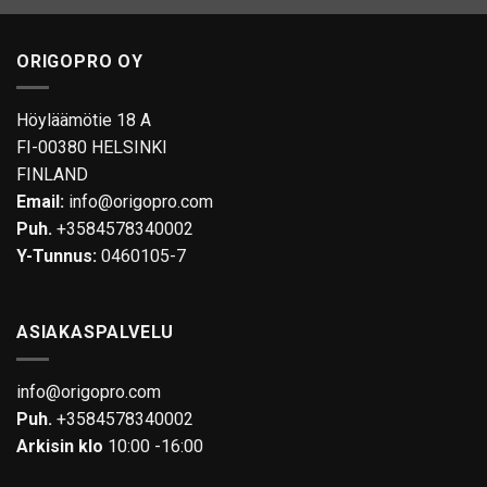
tuotteella
tuotteella
on
on
ORIGOPRO OY
useampi
useampi
muunnelma.
muunnelma.
Voit
Voit
Höyläämötie 18 A
tehdä
tehdä
FI-00380 HELSINKI
valinnat
valinnat
FINLAND
tuotteen
tuotteen
Email:
info@origopro.com
sivulla.
sivulla.
Puh.
+3584578340002
Y-Tunnus:
0460105-7
ASIAKASPALVELU
info@origopro.com
Puh.
+3584578340002
Arkisin klo
10:00 -16:00