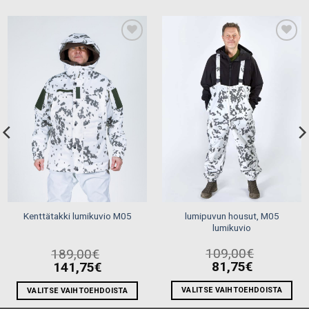
Add to
Add to
wishlist
wishlist
lumipuvun housut, M05
Kenttätakki lumikuvio M05
lumikuvio
109,00
€
189,00
€
81,75
€
141,75
€
VALITSE VAIHTOEHDOISTA
VALITSE VAIHTOEHDOISTA
Tällä
Tällä