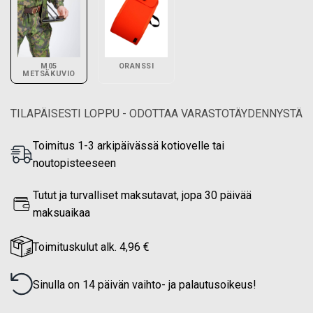
M05
ORANSSI
METSÄKUVIO
TILAPÄISESTI LOPPU - ODOTTAA VARASTOTÄYDENNYSTÄ
Toimitus 1-3 arkipäivässä kotiovelle tai
noutopisteeseen
Tutut ja turvalliset maksutavat, jopa 30 päivää
maksuaikaa
Toimituskulut alk. 4,96 €
Sinulla on 14 päivän vaihto- ja palautusoikeus!