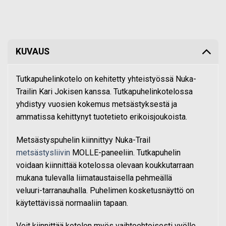
KUVAUS
Tutkapuhelinkotelo on kehitetty yhteistyössä Nuka-
Trailin Kari Jokisen kanssa. Tutkapuhelinkotelossa
yhdistyy vuosien kokemus metsästyksestä ja
ammatissa
kehittynyt
tuotetieto
erikoisjoukoista.
Metsästyspuhelin kiinnittyy Nuka-Trail
metsästysliivin
MOLLE-paneeliin. Tutkapuhelin
voidaan
kiinnittää
kotelossa olevaan
koukkutarraan
mukana tulevalla liimataustaisella pehmeällä
veluuri-tarranauhalla.
Puhelimen kosketusnäyttö on
käytettävissä normaaliin tapaan.
Voit kiinnittää kotelon myös vaihtoehtoisesti vyölle.