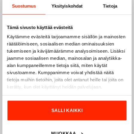
Suostumus
Yksityiskohdat
Tietoja
Tämä sivusto käyttää evästeitä
Käytämme evästeitä tarjoamamme sisällön ja mainosten
räätälöimiseen, sosiaalisen median ominaisuuksien
tukemiseen ja kävijämäärämme analysoimiseen. Lisäksi
jaamme sosiaalisen median, mainosalan ja analytiikka-
alan kumppaneillemme tietoja siitä, miten käytät
sivustoamme. Kumppanimme voivat yhdistää näitä
tietoja muihin tietoihin, joita olet antanut heille tai joita on
Origopro – Suomalainen laatumerkki vuodesta
kerätty, kun olet käyttänyt heidän palvelujaan.
1975
Origopro
on suomalainen turvallisuus- ja
ulkoiluvaatetukseen erikoistunut yritys, joka on toiminut
SALLI KAIKKI
vuodesta 1975.
Origopro
valmistaa laadukkaita vaatteita,
jotka on kehitetty vuosikymmenten kokemuksella
puolustusvoimien ja poliisin sopimusvalmistajana.
MUOKKAA