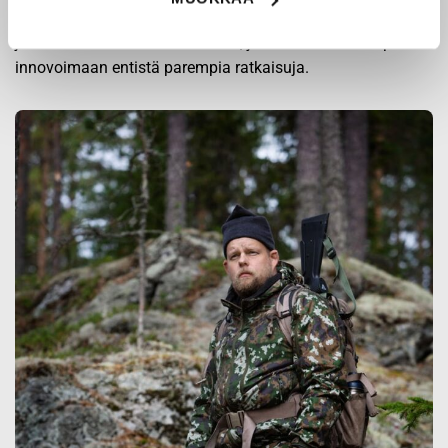
Origopro
:n tuotteet on suunniteltu yhteistyössä käyttäjien
ja erikoisammattilaisten kanssa, joiden kokemus inspiroi
innovoimaan entistä parempia ratkaisuja.