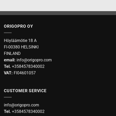
ORIGOPRO OY
Höyläämötie 18 A
FI-00380 HELSINKI
FINLAND
email:
info@origopro.com
Tel.
+3584578340002
VAT:
FI04601057
CUSTOMER SERVICE
info@origopro.com
Tel.
+3584578340002