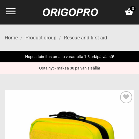
Skip
0
to
content
Home
/
Product group
/
Rescue and first aid
Nopea toimitus omalta varastolta 1-3 arkipäivässä!
Osta nyt - maksa 30 päivän sisällä!
Add to
wishlist