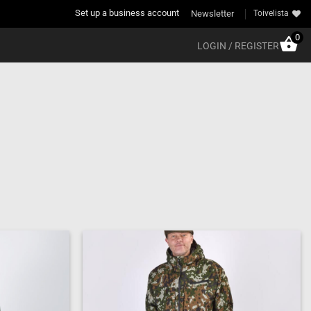
Set up a business account
Newsletter
Toivelista
0
LOGIN / REGISTER