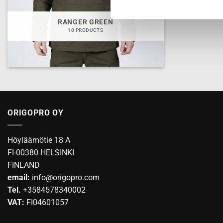
RANGER GREEN
10 PRODUCTS
ORIGOPRO OY
Höyläämötie 18 A
FI-00380 HELSINKI
FINLAND
email:
info@origopro.com
Tel.
+3584578340002
VAT:
FI04601057