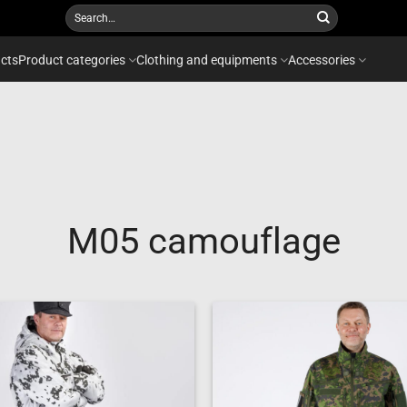
Search
for:
cts
Product categories
Clothing and equipments
Accessories
M05 camouflage