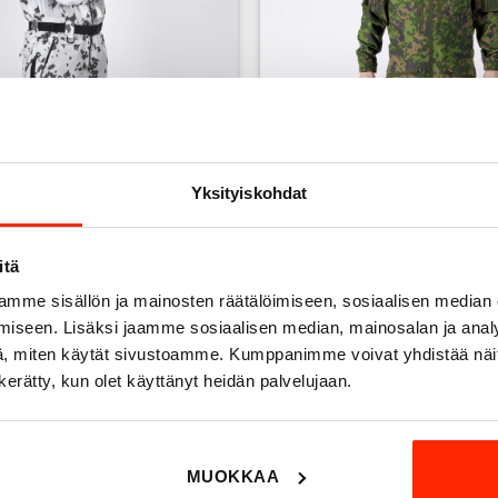
M05 SNOW CAMO
M05 SUMMER WOOD
14 PRODUCTS
33 PRODUCTS
Yksityiskohdat
itä
mme sisällön ja mainosten räätälöimiseen, sosiaalisen median
iseen. Lisäksi jaamme sosiaalisen median, mainosalan ja analy
, miten käytät sivustoamme. Kumppanimme voivat yhdistää näitä t
n kerätty, kun olet käyttänyt heidän palvelujaan.
MUOKKAA