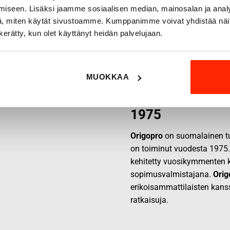
iseen. Lisäksi jaamme sosiaalisen median, mainosalan ja analy
, miten käytät sivustoamme. Kumppanimme voivat yhdistää näitä t
n kerätty, kun olet käyttänyt heidän palvelujaan.
MUOKKAA
Origopro – Suom
1975
Origopro
on suomalainen tur
on toiminut vuodesta 1975
kehitetty vuosikymmenten k
sopimusvalmistajana.
Orig
erikoisammattilaisten kans
ratkaisuja.