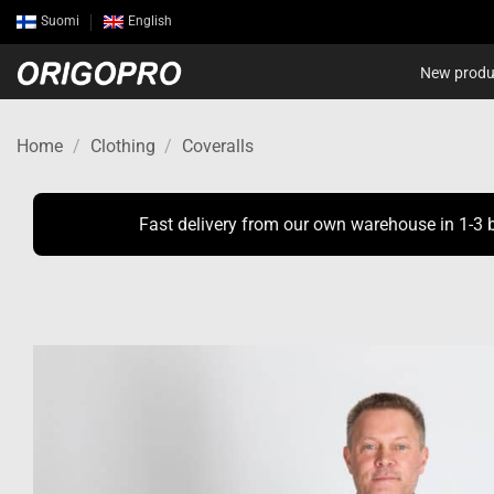
Skip
Suomi
English
to
content
New produ
Home
/
Clothing
/
Coveralls
Fast delivery from our own warehouse in 1-3 