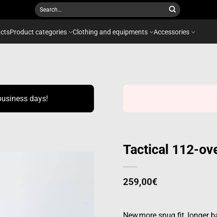
Search
for:
cts
Product categories
Clothing and equipments
Accessories
business days!
Tactical 112-ove
259,00
€
Add to
wishlist
New,more snug fit, longer ba