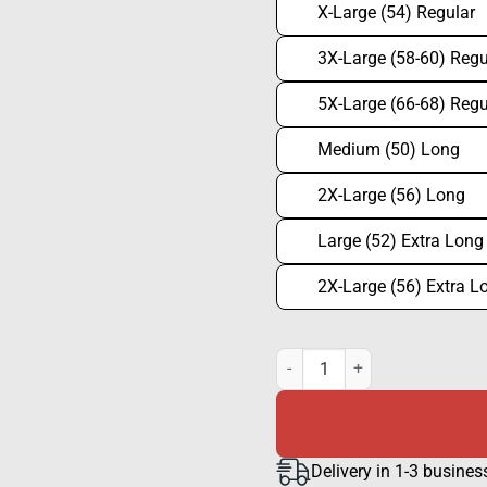
X-Large (54) Regular
3X-Large (58-60) Regu
5X-Large (66-68) Regu
Medium (50) Long
2X-Large (56) Long
Large (52) Extra Long
2X-Large (56) Extra L
Tactical 112-overall quantity
Delivery in 1-3 busines