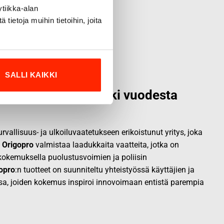
tiikka-alan
ietoja muihin tietoihin, joita
SALLI KAIKKI
alainen laatumerkki vuodesta
vallisuus- ja ulkoiluvaatetukseen erikoistunut yritys, joka
.
Origopro
valmistaa laadukkaita vaatteita, jotka on
okemuksella puolustusvoimien ja poliisin
opro
:n tuotteet on suunniteltu yhteistyössä käyttäjien ja
sa, joiden kokemus inspiroi innovoimaan entistä parempia