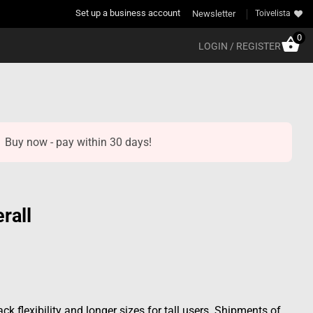
Set up a business account
Newsletter
Toivelista
0
LOGIN / REGISTER
Buy now - pay within 30 days!
rall
ck flexibility and longer sizes for tall users. Shipments of