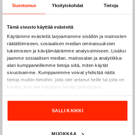
Suostumus
Yksityiskohdat
Tietoja
Tämä sivusto käyttää evästeitä
Käytämme evästeitä tarjoamamme sisällön ja mainosten
räätälöimiseen, sosiaalisen median ominaisuuksien
tukemiseen ja kävijämäärämme analysoimiseen. Lisäksi
jaamme sosiaalisen median, mainosalan ja analytiikka-
alan kumppaneillemme tietoja siitä, miten käytät
sivustoamme. Kumppanimme voivat yhdistää näitä
Origopro – Suomalainen laatumerkki vuodesta
tietoja muihin tietoihin, joita olet antanut heille tai joita on
1975
kerätty, kun olet käyttänyt heidän palvelujaan.
Origopro
on suomalainen turvallisuus- ja
ulkoiluvaatetukseen erikoistunut yritys, joka on toiminut
SALLI KAIKKI
vuodesta 1975.
Origopro
valmistaa laadukkaita vaatteita,
jotka on kehitetty vuosikymmenten kokemuksella
puolustusvoimien ja poliisin sopimusvalmistajana.
Origopro
:n tuotteet on suunniteltu yhteistyössä käyttäjien
MUOKKAA