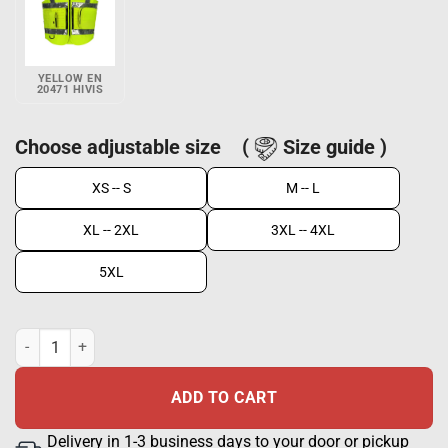
YELLOW EN
20471 HIVIS
Choose adjustable size
(
Size guide )
XS -- S
M -- L
XL -- 2XL
3XL -- 4XL
5XL
Tactical Hi-Vis vest EN 20471 Red + Silver quantity
ADD TO CART
Delivery in 1-3 business days to your door or pickup