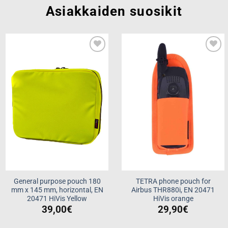
Asiakkaiden suosikit
Add to
Add to
wishlist
wishlist
General purpose pouch 180
TETRA phone pouch for
mm x 145 mm, horizontal, EN
Airbus THR880i, EN 20471
20471 HiVis Yellow
HiVis orange
39,00
€
29,90
€