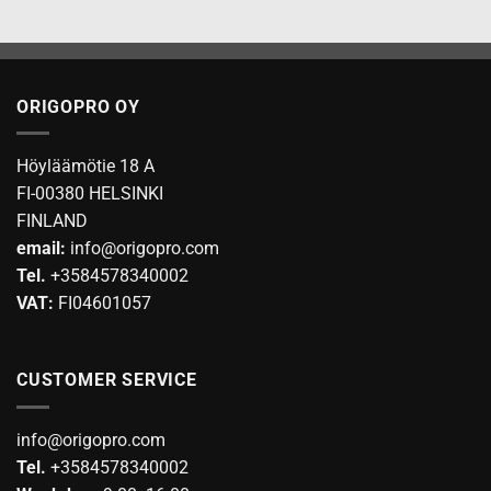
ORIGOPRO OY
Höyläämötie 18 A
FI-00380 HELSINKI
FINLAND
email:
info@origopro.com
Tel.
+3584578340002
VAT:
FI04601057
CUSTOMER SERVICE
info@origopro.com
Tel.
+3584578340002