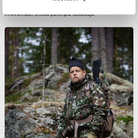
ja erikoisammattilaisten kanssa, joiden kokemus inspiroi
innovoimaan entistä parempia ratkaisuja.