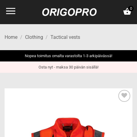
Skip
0
to
content
Home
/
Clothing
/
Tactical vests
Nopea toimitus omalta varastolta 1-3 arkipäivässä!
Osta nyt - maksa 30 päivän sisällä!
Add to
wishlist