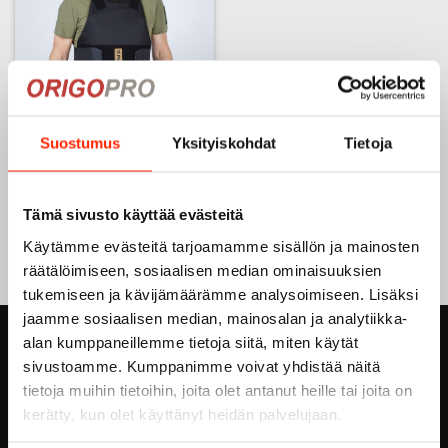
Suostumus
Yksityiskohdat
Tietoja
PGD Delta Bulletproof & Stab
Proof Vest – NIJ IIIA + Stab
Level 1 | Protection Group
Tämä sivusto käyttää evästeitä
Denmark
Price
611,00
€
800,00
€
–
Käytämme evästeitä tarjoamamme sisällön ja mainosten
range:
This
611,00€
räätälöimiseen, sosiaalisen median ominaisuuksien
through
product
800,00€
tukemiseen ja kävijämäärämme analysoimiseen. Lisäksi
has
jaamme sosiaalisen median, mainosalan ja analytiikka-
multiple
variants.
alan kumppaneillemme tietoja siitä, miten käytät
ORIGOPRO OY
The
sivustoamme. Kumppanimme voivat yhdistää näitä
options
tietoja muihin tietoihin, joita olet antanut heille tai joita on
Höyläämötie 18 A
may
kerätty, kun olet käyttänyt heidän palvelujaan.
be
FI-00380 HELSINKI
chosen