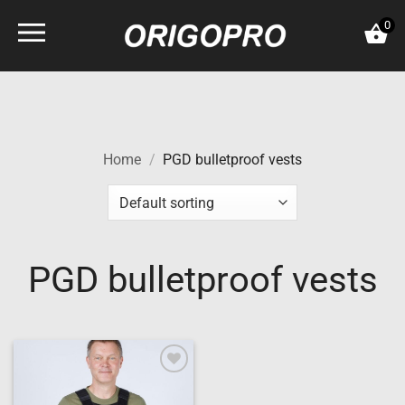
Skip
0
to
content
Home
/
PGD bulletproof vests
PGD bulletproof vests
Add to
wishlist