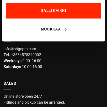
FINLAND
on
email:
info@origopro.com
the
SALLI KAIKKI
Tel.
+3584578340002
product
VAT:
FI04601057
page
MUOKKAA
CUSTOMER SERVICE
info@origopro.com
Tel.
+3584578340002
Weekdays
9:00 -16:00
Saturdays
10:00-16:00
SALES
Online store open 24/7
Fittings and pickup can be arranged.