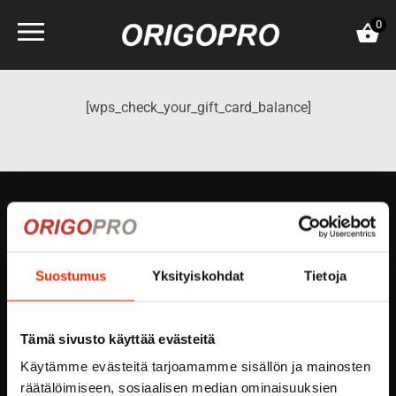
Skip
0
to
content
[wps_check_your_gift_card_balance]
ORIGOPRO OY
Höyläämötie 18 A
Suostumus
Yksityiskohdat
Tietoja
FI-00380 HELSINKI
FINLAND
email:
info@origopro.com
Tämä sivusto käyttää evästeitä
Tel.
+3584578340002
Käytämme evästeitä tarjoamamme sisällön ja mainosten
VAT:
FI04601057
räätälöimiseen, sosiaalisen median ominaisuuksien