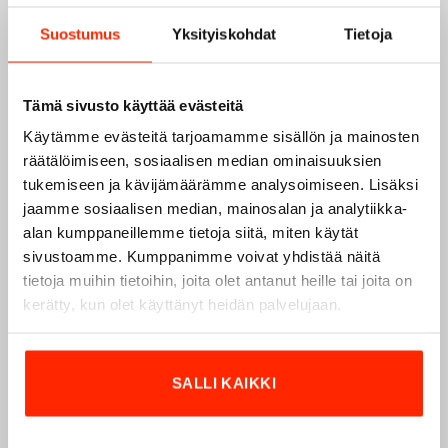
Suostumus
Yksityiskohdat
Tietoja
Tämä sivusto käyttää evästeitä
Käytämme evästeitä tarjoamamme sisällön ja mainosten
räätälöimiseen, sosiaalisen median ominaisuuksien
tukemiseen ja kävijämäärämme analysoimiseen. Lisäksi
jaamme sosiaalisen median, mainosalan ja analytiikka-
alan kumppaneillemme tietoja siitä, miten käytät
Origopro – Suomalainen laatumerkki vuodesta
sivustoamme. Kumppanimme voivat yhdistää näitä
1975
tietoja muihin tietoihin, joita olet antanut heille tai joita on
kerätty, kun olet käyttänyt heidän palvelujaan.
Origopro
on suomalainen turvallisuus- ja
ulkoiluvaatetukseen erikoistunut yritys, joka on toiminut
vuodesta 1975.
Origopro
valmistaa laadukkaita vaatteita,
SALLI KAIKKI
jotka on kehitetty vuosikymmenten kokemuksella
puolustusvoimien ja poliisin sopimusvalmistajana.
Origopro
:n tuotteet on suunniteltu yhteistyössä käyttäjien