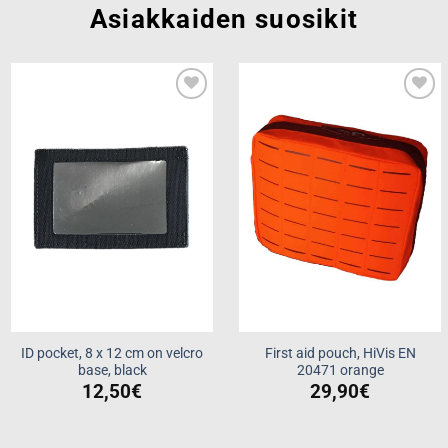
Asiakkaiden suosikit
Add to
Add to
wishlist
wishlist
ID pocket, 8 x 12 cm on velcro
First aid pouch, HiVis EN
base, black
20471 orange
12,50
€
29,90
€