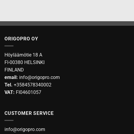
ORIGOPRO OY
Höyläämötie 18 A
FI-00380 HELSINKI
FINLAND
email:
info@origopro.com
Tel.
+3584578340002
VAT:
FI04601057
CUSTOMER SERVICE
info@origopro.com