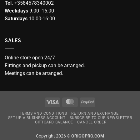
Tel.
+3584578340002
Weekdays
9:00 -16:00
Saturdays
10:00-16:00
SALES
Online store open 24/7
Fittings and pickup can be arranged.
Meetings can be arranged.
Visa
MasterCard
PayPal
TERMS AND CONDITIONS
RETURN AND EXCHANGE
SET UP A BUSINESS ACCOUNT
SUBSCRIBE TO OUR NEWSLETTER
GIFTCARD BALANCE
CANCEL ORDER
Copyright 2026 ©
ORIGOPRO.COM