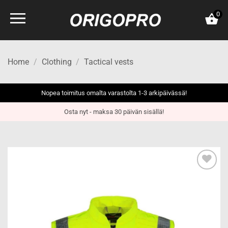
Skip
0
to
content
Home
/
Clothing
/
Tactical vests
Nopea toimitus omalta varastolta 1-3 arkipäivässä!
Osta nyt - maksa 30 päivän sisällä!
Add to
wishlist