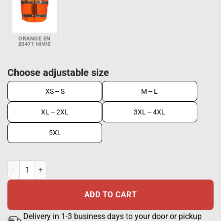
ORANGE EN
20471 HIVIS
Choose adjustable size
XS -- S
M -- L
XL -- 2XL
3XL -- 4XL
5XL
Hi-Vis vest EN 20471 lk 2, Yellow + Silver quantity
ADD TO CART
Delivery in 1-3 business days to your door or pickup