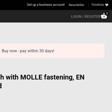
Set up a business account
Newsletter
Toivelista
0
LOGIN / REGISTER
Buy now - pay within 30 days!
ch with MOLLE fastening, EN
d