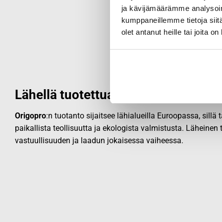
ja kävijämäärämme analysoim
kumppaneillemme tietoja siitä
olet antanut heille tai joita o
Lähellä tuotettua laatua
Origopro
:n tuotanto sijaitsee lähialueilla Euroopassa, sillä
paikallista teollisuutta ja ekologista valmistusta. Läheinen
vastuullisuuden ja laadun jokaisessa vaiheessa.