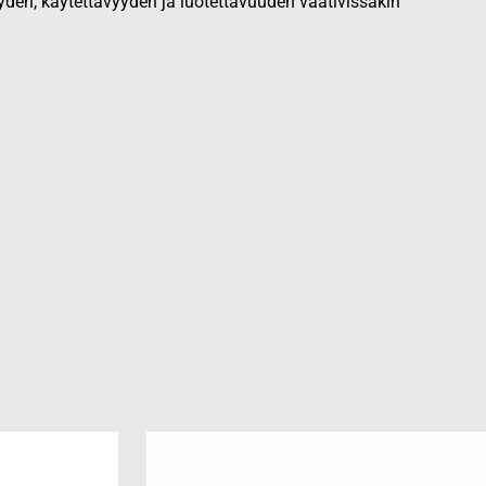
yden, käytettävyyden ja luotettavuuden vaativissakin