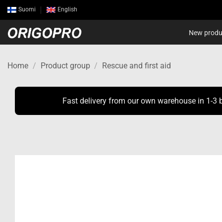
Skip
Suomi
English
to
content
New produ
Home
/
Product group
/
Rescue and first aid
Fast delivery from our own warehouse in 1-3 