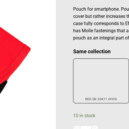
Pouch for smartphone. Pou
cover but rather increases th
case fully corresponds to
has Molle fastenings that al
pouch as an integral part of
Same collection
RED EN 20471 HIVIS
10 in stock
Cell phone pouch with MOLLE f