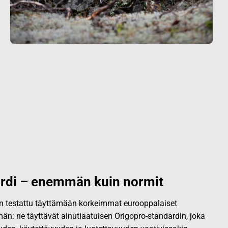
rdi – enemmän kuin normit
 on testattu täyttämään korkeimmat eurooppalaiset
än: ne täyttävät ainutlaatuisen Origopro-standardin, joka