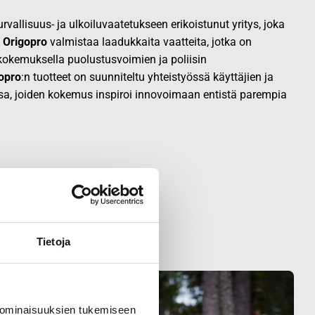
vallisuus- ja ulkoiluvaatetukseen erikoistunut yritys, joka
.
Origopro
valmistaa laadukkaita vaatteita, jotka on
okemuksella puolustusvoimien ja poliisin
opro
:n tuotteet on suunniteltu yhteistyössä käyttäjien ja
sa, joiden kokemus inspiroi innovoimaan entistä parempia
Tietoja
 ominaisuuksien tukemiseen