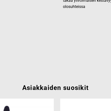
takaa ylivoimaisen kestävy
olosuhteissa
Asiakkaiden suosikit