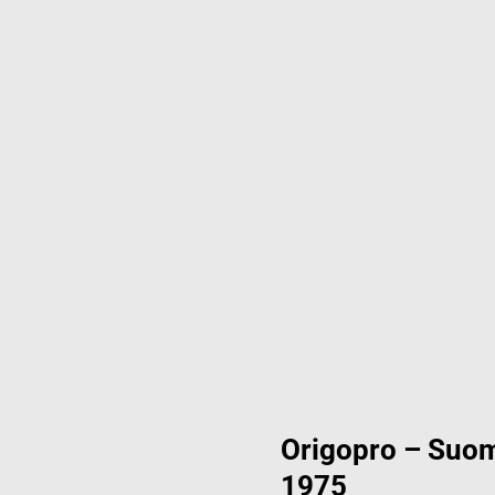
Origopro – Suom
1975