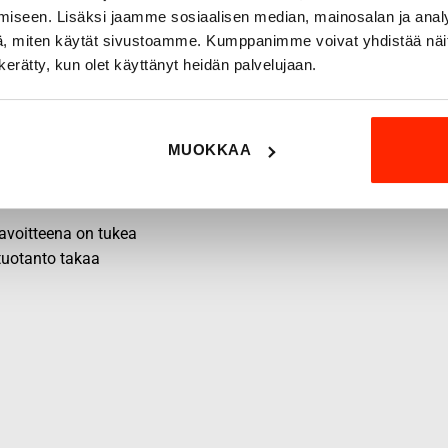
iseen. Lisäksi jaamme sosiaalisen median, mainosalan ja analy
, miten käytät sivustoamme. Kumppanimme voivat yhdistää näitä t
n kerätty, kun olet käyttänyt heidän palvelujaan.
MUOKKAA
 tavoitteena on tukea
 tuotanto takaa