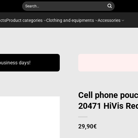
Search
for:
cts
Product categories
Clothing and equipments
Accessories
business days!
Cell phone pou
20471 HiVis Re
Add to
wishlist
29,90
€