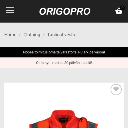
Skip
0
to
content
Home
/
Clothing
/
Tactical vests
Nopea toimitus omalta varastolta 1-3 arkipäivässä!
Osta nyt - maksa 30 päivän sisällä!
Add to
wishlist