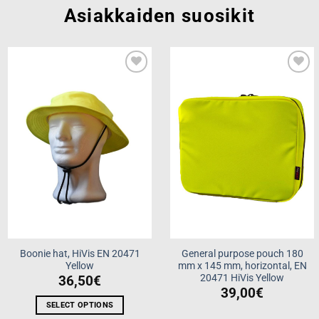
Asiakkaiden suosikit
Add to
Add to
wishlist
wishlist
Boonie hat, HiVis EN 20471
General purpose pouch 180
Yellow
mm x 145 mm, horizontal, EN
20471 HiVis Yellow
36,50
€
39,00
€
SELECT OPTIONS