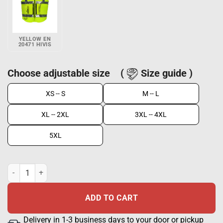
YELLOW EN
20471 HIVIS
Choose adjustable size
(
Size guide )
XS -- S
M -- L
XL -- 2XL
3XL -- 4XL
5XL
Tactical Hi-Vis vest EN 20471 Red + Silver quantity
ADD TO CART
Delivery in 1-3 business days to your door or pickup