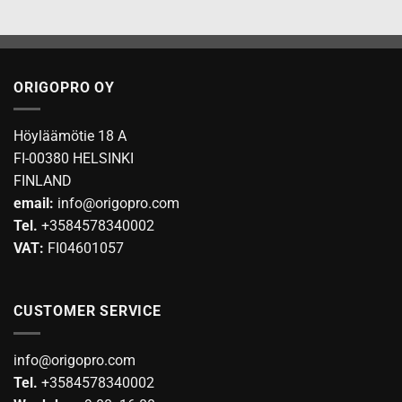
This
product
has
multiple
variants.
ORIGOPRO OY
The
options
may
Höyläämötie 18 A
be
FI-00380 HELSINKI
chosen
FINLAND
on
email:
info@origopro.com
the
Tel.
+3584578340002
product
VAT:
FI04601057
page
CUSTOMER SERVICE
info@origopro.com
Tel.
+3584578340002