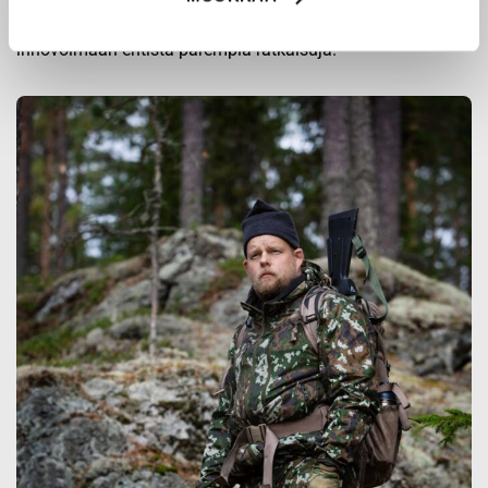
ja erikoisammattilaisten kanssa, joiden kokemus inspiroi
innovoimaan entistä parempia ratkaisuja.