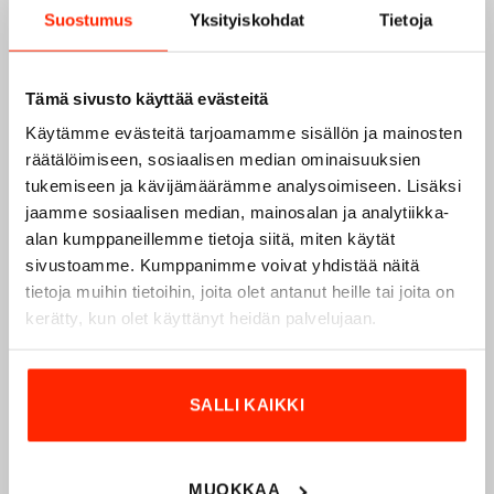
Suostumus
Yksityiskohdat
Tietoja
Tämä sivusto käyttää evästeitä
Käytämme evästeitä tarjoamamme sisällön ja mainosten
räätälöimiseen, sosiaalisen median ominaisuuksien
tukemiseen ja kävijämäärämme analysoimiseen. Lisäksi
jaamme sosiaalisen median, mainosalan ja analytiikka-
alan kumppaneillemme tietoja siitä, miten käytät
sivustoamme. Kumppanimme voivat yhdistää näitä
Origopro – Suomalainen laatumerkki vuodesta
tietoja muihin tietoihin, joita olet antanut heille tai joita on
1975
kerätty, kun olet käyttänyt heidän palvelujaan.
Origopro
on suomalainen turvallisuus- ja
ulkoiluvaatetukseen erikoistunut yritys, joka on toiminut
SALLI KAIKKI
vuodesta 1975.
Origopro
valmistaa laadukkaita vaatteita,
jotka on kehitetty vuosikymmenten kokemuksella
puolustusvoimien ja poliisin sopimusvalmistajana.
Origopro
:n tuotteet on suunniteltu yhteistyössä käyttäjien
MUOKKAA