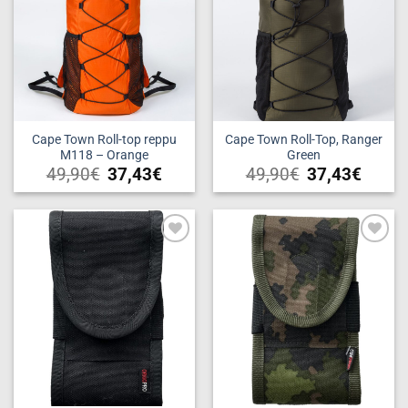
The
options
options
may
may
be
be
chosen
chosen
on
on
the
the
product
product
Cape Town Roll-top reppu
Cape Town Roll-Top, Ranger
page
M118 – Orange
Green
page
49,90
€
37,43
€
49,90
€
37,43
€
Add to
Add to
wishlist
wishlist