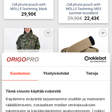
Cell phone pouch with
Cell phone pouch with
MOLLE fastening, black
MOLLE fastening, M05
summer woodland
29,90
€
29,90
€
22,43
€
Add to
Add to
wishlist
wishlist
OUT OF STOCK
Suostumus
Yksityiskohdat
Tietoja
Origo Hunter Climashield
Origopro Stretch belt, beige
Tämä sivusto käyttää evästeitä
thermal jacket, M05 winter
12,90
€
9,68
€
woodland
Käytämme evästeitä tarjoamamme sisällön ja mainosten
249,00
€
räätälöimiseen, sosiaalisen median ominaisuuksien
SELECT OPTIONS
tukemiseen ja kävijämäärämme analysoimiseen. Lisäksi