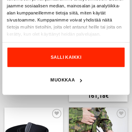
This
jaamme sosiaalisen median, mainosalan ja analytiikka-
product
alan kumppaneillemme tietoja siitä, miten käytät
has
sivustoamme. Kumppanimme voivat yhdistää näitä
multiple
Add to
Add to
tietoja muihin tietoihin, joita olet antanut heille tai joita on
variants.
wishlist
wishlist
kerätty, kun olet käyttänyt heidän palvelujaan.
The
options
may
be
SALLI KAIKKI
chosen
on
the
product
Thermal pants, Origo Hunter,
Origopro Stretch Belt, green
MUOKKAA
M05 winter woodland
page
12,90
€
9,68
€
214,90
€
161,18
€
This
product
has
multiple
Add to
Add to
variants.
wishlist
wishlist