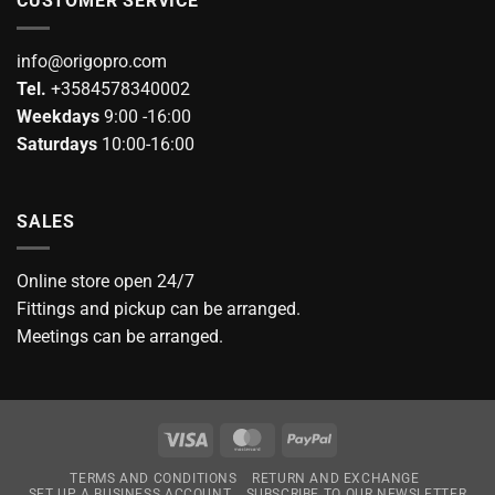
CUSTOMER SERVICE
info@origopro.com
Tel.
+3584578340002
Weekdays
9:00 -16:00
Saturdays
10:00-16:00
SALES
Online store open 24/7
Fittings and pickup can be arranged.
Meetings can be arranged.
Visa
MasterCard
PayPal
TERMS AND CONDITIONS
RETURN AND EXCHANGE
SET UP A BUSINESS ACCOUNT
SUBSCRIBE TO OUR NEWSLETTER