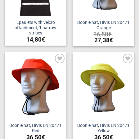
Epaulets with velcro
Boonie hat, HiVis EN 20471
attachment, 1 narrow
Orange
stripes
36,50
€
14,80
€
27,38
€
This
product
has
multiple
Add to
Add to
variants.
wishlist
wishlist
The
options
may
be
chosen
on
the
product
Boonie hat, HiVis EN 20471
Boonie hat, HiVis EN 20471
Red
Yellow
page
36,50
€
36,50
€