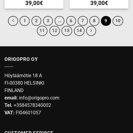
39,00
€
39,00
€
1
2
3
…
6
7
8
9
10
11
12
13
14
ORIGOPRO OY
Höyläämötie 18 A
FI-00380 HELSINKI
FINLAND
email:
info@origopro.com
Tel.
+3584578340002
VAT:
FI04601057