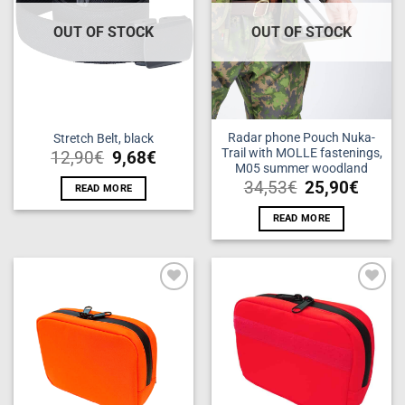
The
options
OUT OF STOCK
OUT OF STOCK
may
be
chosen
on
the
product
Radar phone Pouch Nuka-
Stretch Belt, black
Trail with MOLLE fastenings,
page
12,90
€
9,68
€
M05 summer woodland
34,53
€
25,90
€
READ MORE
READ MORE
Add to
Add to
wishlist
wishlist