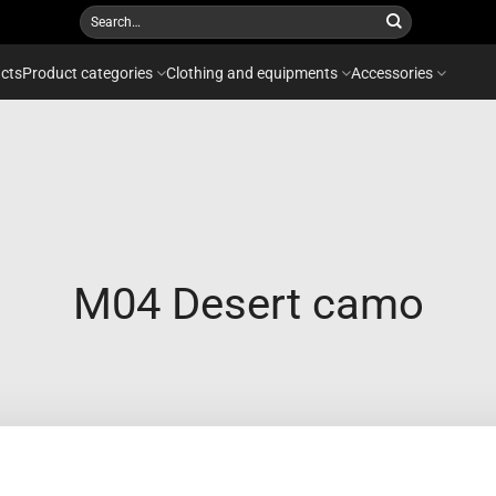
Search
for:
cts
Product categories
Clothing and equipments
Accessories
M04 Desert camo