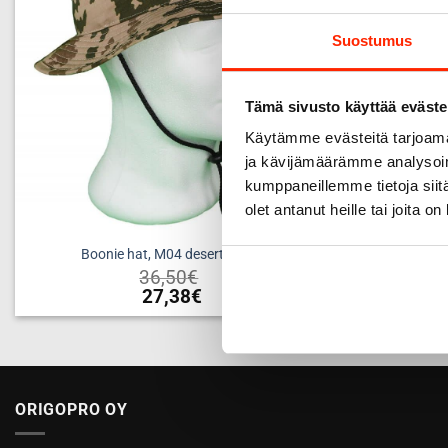
Suostumus
Tämä sivusto käyttää eväste
Käytämme evästeitä tarjoama
ja kävijämäärämme analysoim
kumppaneillemme tietoja siitä
olet antanut heille tai joita o
Boonie hat, M04 desert camo
36,50
€
27,38
€
This
product
has
multiple
ORIGOPRO OY
variants.
The