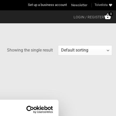
Set up a business account
Newsletter
Toivelista
0
LOGIN / REGISTER
Showing the single result