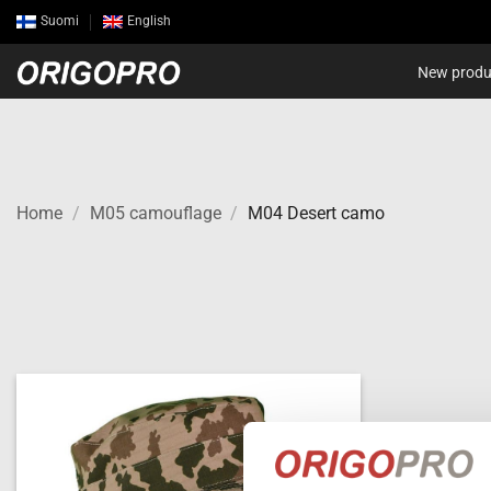
Skip
Suomi
English
to
content
New produ
Home
/
M05 camouflage
/
M04 Desert camo
Add to
wishlist