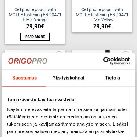
Cell phone pouch with
Cell phone pouch with
MOLLE fastening EN 20471
MOLLE fastening EN 20471
HiVis Orange
HiVis Yellow
29,90
€
29,90
€
READ MORE
Add to
Add to
wishlist
wishlist
Suostumus
Yksityiskohdat
Tietoja
Tämä sivusto käyttää evästeitä
Käytämme evästeitä tarjoamamme sisällön ja mainosten
räätälöimiseen, sosiaalisen median ominaisuuksien
Cell phone pouch with
TETRA phone pouch for
tukemiseen ja kävijämäärämme analysoimiseen. Lisäksi
MOLLE fastening, EN 20471
Airbus THR9i EN 20471
jaamme sosiaalisen median, mainosalan ja analytiikka-
HiVis Red
HiVis Yellow