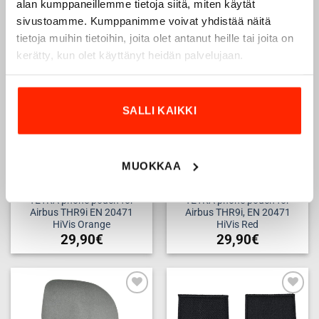
29,90
€
29,90
€
alan kumppaneillemme tietoja siitä, miten käytät
sivustoamme. Kumppanimme voivat yhdistää näitä
tietoja muihin tietoihin, joita olet antanut heille tai joita on
kerätty, kun olet käyttänyt heidän palvelujaan.
Add to
Add to
wishlist
wishlist
SALLI KAIKKI
MUOKKAA
TETRA phone pouch for
TETRA phone pouch for
Airbus THR9i EN 20471
Airbus THR9i, EN 20471
HiVis Orange
HiVis Red
29,90
€
29,90
€
Add to
Add to
wishlist
wishlist