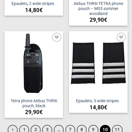
Airbus THR9i TETRA phone
Epaulets, 2 wide stripes
pouch – M05 summer
14,80
€
woodland
29,90
€
Add to
Add to
wishlist
wishlist
Tetra phone Airbus THR9i
Epaulets, 3 wide stripes
pouch, black
14,80
€
29,90
€
1
2
3
…
7
8
9
10
11