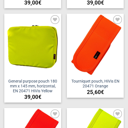
39,00
€
39,00
€
Add to
Add to
wishlist
wishlist
General purpose pouch 180
Tourniquet pouch, HiVis EN
mm x 145 mm, horizontal,
20471 Orange
EN 20471 HiVis Yellow
25,60
€
39,00
€
Add to
Add to
wishlist
wishlist