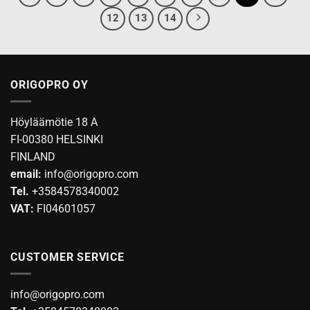
12
13
14
ORIGOPRO OY
Höyläämötie 18 A
FI-00380 HELSINKI
FINLAND
email:
info@origopro.com
Tel.
+3584578340002
VAT:
FI04601057
CUSTOMER SERVICE
info@origopro.com