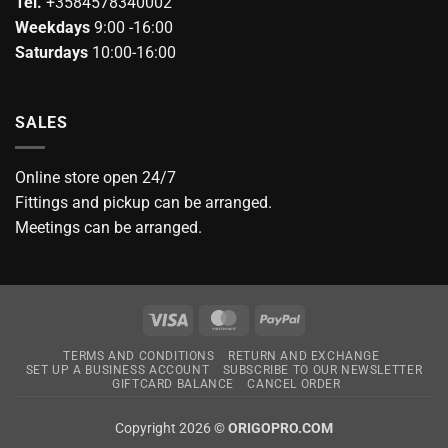
Tel.
+3584578340002
Weekdays
9:00 -16:00
Saturdays
10:00-16:00
SALES
Online store open 24/7
Fittings and pickup can be arranged.
Meetings can be arranged.
Visa
MasterCard
PayPal
TERMS AND CONDITIONS
RETURN AND EXCHANGE
SET UP A BUSINESS ACCOUNT
SUBSCRIBE TO OUR NEWSLETTER
GIFTCARD BALANCE
CANCEL ORDER
Copyright 2026 ©
ORIGOPRO.COM