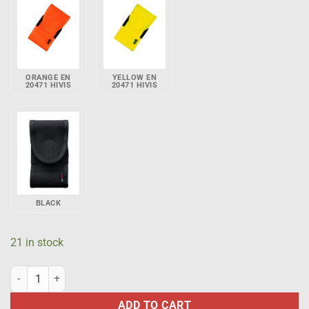
ORANGE EN
YELLOW EN
20471 HIVIS
20471 HIVIS
BLACK
21 in stock
Cell phone pouch with MOLLE fastening, M05 summer woodland qua
ADD TO CART