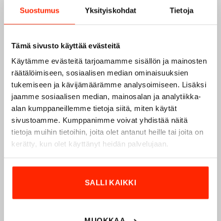
Suostumus
Yksityiskohdat
Tietoja
Tämä sivusto käyttää evästeitä
Käytämme evästeitä tarjoamamme sisällön ja mainosten
räätälöimiseen, sosiaalisen median ominaisuuksien
tukemiseen ja kävijämäärämme analysoimiseen. Lisäksi
jaamme sosiaalisen median, mainosalan ja analytiikka-
alan kumppaneillemme tietoja siitä, miten käytät
sivustoamme. Kumppanimme voivat yhdistää näitä
Origopro – Suomalainen laatumerkki vuodesta
tietoja muihin tietoihin, joita olet antanut heille tai joita on
1975
kerätty, kun olet käyttänyt heidän palvelujaan.
Origopro
on suomalainen turvallisuus- ja
ulkoiluvaatetukseen erikoistunut yritys, joka on toiminut
SALLI KAIKKI
vuodesta 1975.
Origopro
valmistaa laadukkaita vaatteita,
jotka on kehitetty vuosikymmenten kokemuksella
puolustusvoimien ja poliisin sopimusvalmistajana.
MUOKKAA