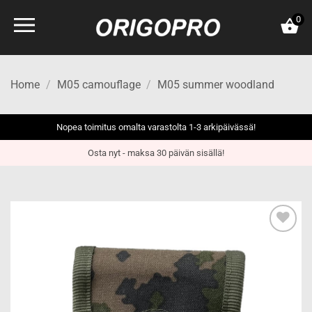
Skip
0
to
content
Home
/
M05 camouflage
/
M05 summer woodland
Nopea toimitus omalta varastolta 1-3 arkipäivässä!
Osta nyt - maksa 30 päivän sisällä!
Add to
wishlist