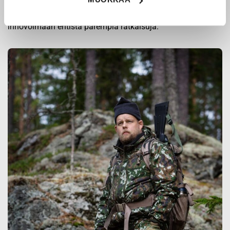
Origopro
:n tuotteet on suunniteltu yhteistyössä käyttäjien
ja erikoisammattilaisten kanssa, joiden kokemus inspiroi
innovoimaan entistä parempia ratkaisuja.