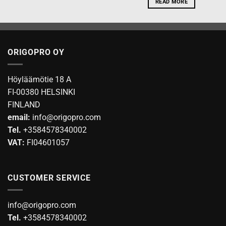
READ MORE
ORIGOPRO OY
Höyläämötie 18 A
FI-00380 HELSINKI
FINLAND
email:
info@origopro.com
Tel.
+3584578340002
VAT:
FI04601057
CUSTOMER SERVICE
info@origopro.com
Tel.
+3584578340002