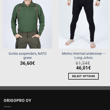
Gorka suspenders, NATO
Merino thermal underwear –
green
Long Johns
36,60
€
61,34
€
46,01
€
SELECT OPTIONS
This
product
has
multiple
ORIGOPRO OY
variants.
The