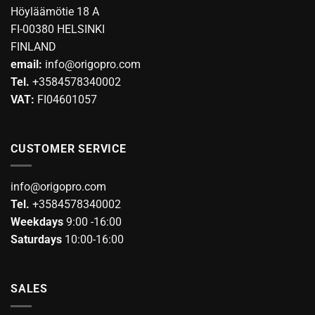
options
Höyläämötie 18 A
may
FI-00380 HELSINKI
be
FINLAND
chosen
email:
info@origopro.com
on
Tel.
+3584578340002
the
product
VAT:
FI04601057
page
CUSTOMER SERVICE
info@origopro.com
Tel.
+3584578340002
Weekdays
9:00 -16:00
Saturdays
10:00-16:00
SALES