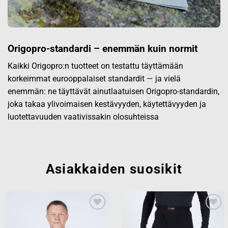
Origopro-standardi – enemmän kuin normit
Kaikki Origopro:n tuotteet on testattu täyttämään
korkeimmat eurooppalaiset standardit — ja vielä
enemmän: ne täyttävät ainutlaatuisen Origopro-standardin,
joka takaa ylivoimaisen kestävyyden, käytettävyyden ja
luotettavuuden vaativissakin olosuhteissa
Asiakkaiden suosikit
Add to
Add to
wishlist
wishlist