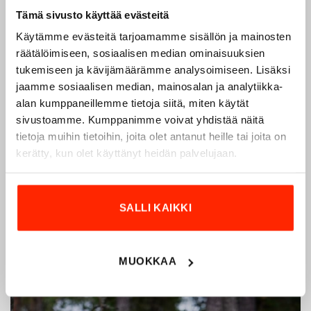
Tämä sivusto käyttää evästeitä
Käytämme evästeitä tarjoamamme sisällön ja mainosten
räätälöimiseen, sosiaalisen median ominaisuuksien
tukemiseen ja kävijämäärämme analysoimiseen. Lisäksi
Origopro – Suomalainen laatumerkki vuodesta
jaamme sosiaalisen median, mainosalan ja analytiikka-
1975
alan kumppaneillemme tietoja siitä, miten käytät
sivustoamme. Kumppanimme voivat yhdistää näitä
Origopro
on suomalainen turvallisuus- ja
tietoja muihin tietoihin, joita olet antanut heille tai joita on
ulkoiluvaatetukseen erikoistunut yritys, joka on toiminut
kerätty, kun olet käyttänyt heidän palvelujaan.
vuodesta 1975.
Origopro
valmistaa laadukkaita vaatteita,
jotka on kehitetty vuosikymmenten kokemuksella
puolustusvoimien ja poliisin sopimusvalmistajana.
SALLI KAIKKI
Origopro
:n tuotteet on suunniteltu yhteistyössä käyttäjien
ja erikoisammattilaisten kanssa, joiden kokemus inspiroi
innovoimaan entistä parempia ratkaisuja.
MUOKKAA