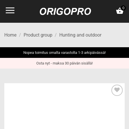
Skip
0
to
content
Home
/
Product group
/
Hunting and outdoor
Nopea toimitus omalta varastolta 1-3 arkipäivässä!
Osta nyt - maksa 30 päivän sisällä!
Add to
wishlist