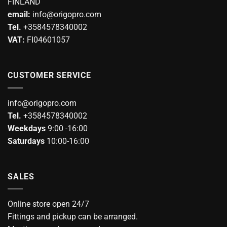
FINLAND
be
email:
info@origopro.com
chosen
on
Tel.
+3584578340002
the
VAT:
FI04601057
product
page
CUSTOMER SERVICE
info@origopro.com
Tel.
+3584578340002
Weekdays
9:00 -16:00
Saturdays
10:00-16:00
SALES
Online store open 24/7
Fittings and pickup can be arranged.