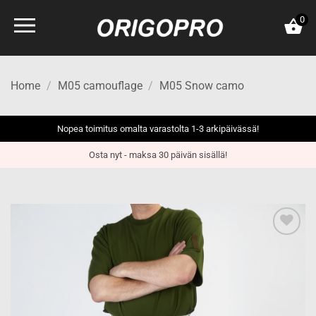
Skip
0
to
content
Home
/
M05 camouflage
/
M05 Snow camo
Nopea toimitus omalta varastolta 1-3 arkipäivässä!
Osta nyt - maksa 30 päivän sisällä!
Add to
wishlist