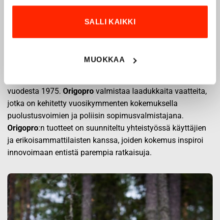
SALLI KAIKKI
Origopro – Suomalainen laatumerkki vuodesta
1975
MUOKKAA
Origopro
on suomalainen turvallisuus- ja
ulkoiluvaatetukseen erikoistunut yritys, joka on toiminut
vuodesta 1975.
Origopro
valmistaa laadukkaita vaatteita,
jotka on kehitetty vuosikymmenten kokemuksella
puolustusvoimien ja poliisin sopimusvalmistajana.
Origopro
:n tuotteet on suunniteltu yhteistyössä käyttäjien
ja erikoisammattilaisten kanssa, joiden kokemus inspiroi
innovoimaan entistä parempia ratkaisuja.