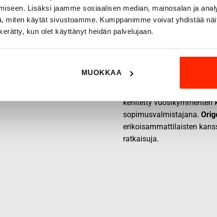
iseen. Lisäksi jaamme sosiaalisen median, mainosalan ja analy
, miten käytät sivustoamme. Kumppanimme voivat yhdistää näitä t
n kerätty, kun olet käyttänyt heidän palvelujaan.
Origopro – Suom
1975
MUOKKAA
Origopro
on suomalainen tur
on toiminut vuodesta 1975
kehitetty vuosikymmenten k
sopimusvalmistajana.
Orig
erikoisammattilaisten kans
ratkaisuja.