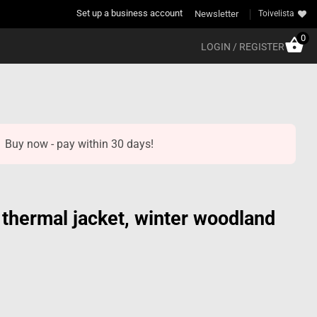
Set up a business account
Newsletter
Toivelista
0
LOGIN / REGISTER
Buy now - pay within 30 days!
hermal jacket, winter woodland