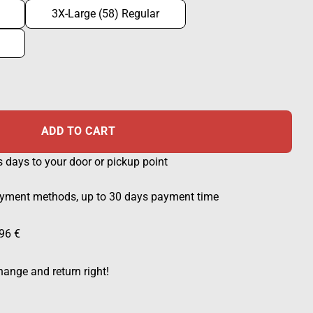
3X-Large (58) Regular
 winter woodland M05 quantity
ADD TO CART
s days to your door or pickup point
ayment methods, up to 30 days payment time
96 €
ange and return right!