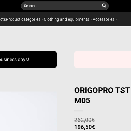
Search
for:
cts
Product categories
Clothing and equipments
Accessories
business days!
ORIGOPRO TST t
M05
Add to
wishlist
262,00
€
196,50
€