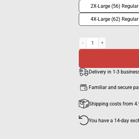
2X-Large (56) Regular
4X-Large (62) Regular
ORIGOPRO TST thermal jacket,
Delivery in 1-3 busines
Familiar and secure p
Shipping costs from 4.
You have a 14-day exch