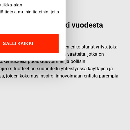
tiikka-alan
ietoja muihin tietoihin, joita
alainen laatumerkki vuodesta
SALLI KAIKKI
vallisuus- ja ulkoiluvaatetukseen erikoistunut yritys, joka
.
Origopro
valmistaa laadukkaita vaatteita, jotka on
okemuksella puolustusvoimien ja poliisin
opro
:n tuotteet on suunniteltu yhteistyössä käyttäjien ja
sa, joiden kokemus inspiroi innovoimaan entistä parempia