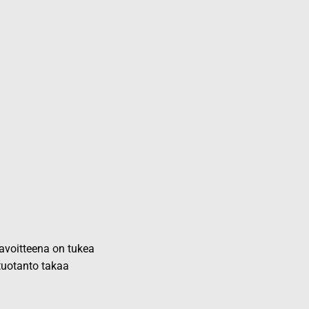
 tavoitteena on tukea
 tuotanto takaa