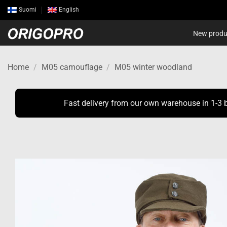
Skip
Suomi
English
to
content
New produ
Home
/
M05 camouflage
/
M05 winter woodland
Fast delivery from our own warehouse in 1-3 