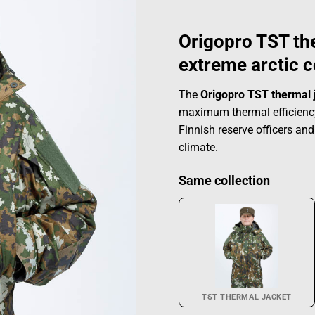
Origopro TST th
extreme arctic c
The
Origopro TST thermal 
maximum thermal efficiency
Finnish reserve officers and
climate.
Same collection
TST THERMAL JACKET