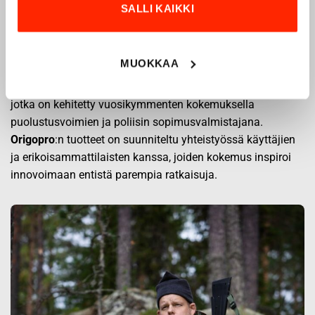
Origopro – Suomalainen laatumerkki vuodesta
SALLI KAIKKI
1975
Origopro
on suomalainen turvallisuus- ja
MUOKKAA
ulkoiluvaatetukseen erikoistunut yritys, joka on toiminut
vuodesta 1975.
Origopro
valmistaa laadukkaita vaatteita,
jotka on kehitetty vuosikymmenten kokemuksella
puolustusvoimien ja poliisin sopimusvalmistajana.
Origopro
:n tuotteet on suunniteltu yhteistyössä käyttäjien
ja erikoisammattilaisten kanssa, joiden kokemus inspiroi
innovoimaan entistä parempia ratkaisuja.