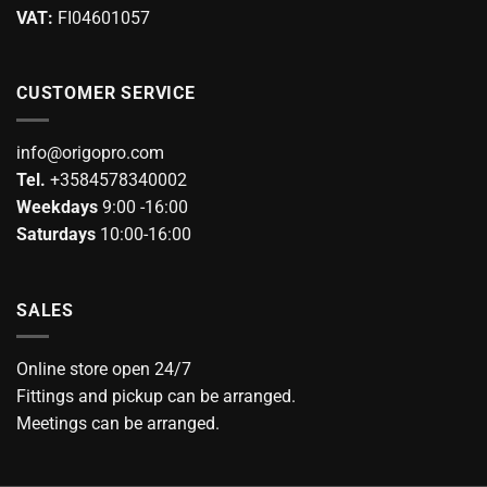
the
product
VAT:
FI04601057
product
page
page
CUSTOMER SERVICE
info@origopro.com
Tel.
+3584578340002
Weekdays
9:00 -16:00
Saturdays
10:00-16:00
SALES
Online store open 24/7
Fittings and pickup can be arranged.
Meetings can be arranged.