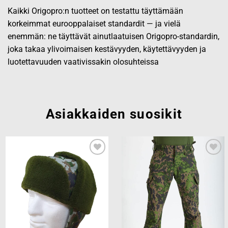
Kaikki Origopro:n tuotteet on testattu täyttämään
korkeimmat eurooppalaiset standardit — ja vielä
enemmän: ne täyttävät ainutlaatuisen Origopro-standardin,
joka takaa ylivoimaisen kestävyyden, käytettävyyden ja
luotettavuuden vaativissakin olosuhteissa
Asiakkaiden suosikit
Add to
Add to
wishlist
wishlist