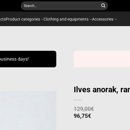
Search
for:
cts
Product categories
Clothing and equipments
Accessories
business days!
Ilves anorak, r
129,00
€
Add to
96,75
€
wishlist