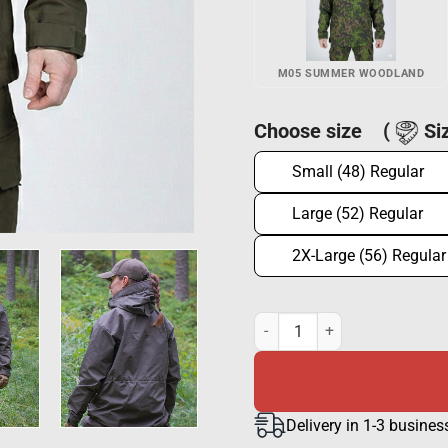
M05 SUMMER WOODLAND
Choose size
(
Siz
Small (48) Regular
Large (52) Regular
2X-Large (56) Regular
Ilves anorak, ranger green qua
Delivery in 1-3 busines