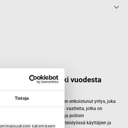
alainen laatumerkki vuodesta
Tietoja
vallisuus- ja ulkoiluvaatetukseen erikoistunut yritys, joka
.
Origopro
valmistaa laadukkaita vaatteita, jotka on
okemuksella puolustusvoimien ja poliisin
opro
:n tuotteet on suunniteltu yhteistyössä käyttäjien ja
 ominaisuuksien tukemiseen