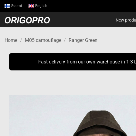
Skip
Suomi
English
to
content
New produ
Home
/
M05 camouflage
/
Ranger Green
Fast delivery from our own warehouse in 1-3 