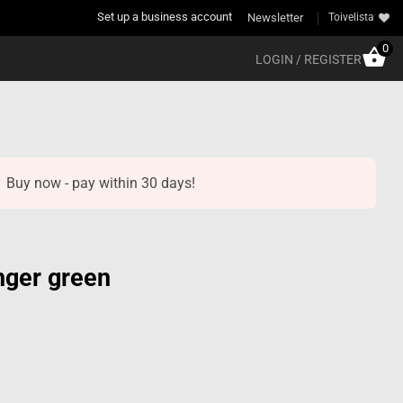
Set up a business account
Newsletter
Toivelista
0
LOGIN / REGISTER
Buy now - pay within 30 days!
anger green