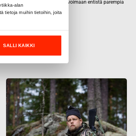
sa, joiden kokemus inspiroi innovoimaan entistä parempia
tiikka-alan
ietoja muihin tietoihin, joita
SALLI KAIKKI