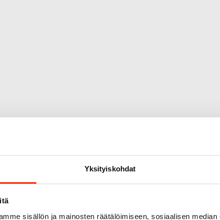
Origopro – Suom
1975
Yksityiskohdat
Origopro
on suomalainen tur
on toiminut vuodesta 1975
kehitetty vuosikymmenten k
itä
sopimusvalmistajana.
Orig
mme sisällön ja mainosten räätälöimiseen, sosiaalisen median