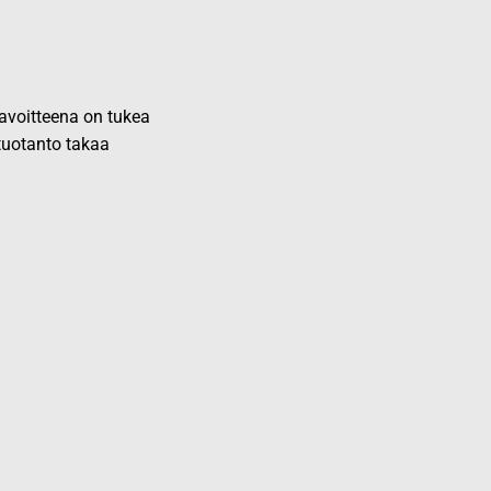
 tavoitteena on tukea
 tuotanto takaa