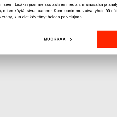
erikoisammattilaisten kans
iseen. Lisäksi jaamme sosiaalisen median, mainosalan ja analy
ratkaisuja.
, miten käytät sivustoamme. Kumppanimme voivat yhdistää näitä t
n kerätty, kun olet käyttänyt heidän palvelujaan.
MUOKKAA