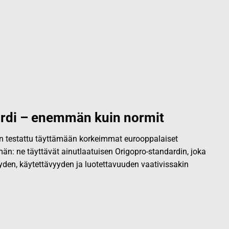
rdi – enemmän kuin normit
 on testattu täyttämään korkeimmat eurooppalaiset
än: ne täyttävät ainutlaatuisen Origopro-standardin, joka
yden, käytettävyyden ja luotettavuuden vaativissakin