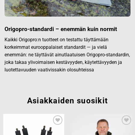
Origopro-standardi – enemmän kuin normit
Kaikki Origopro:n tuotteet on testattu täyttämään
korkeimmat eurooppalaiset standardit — ja vielä
enemmän: ne täyttävät ainutlaatuisen Origopro-standardin,
joka takaa ylivoimaisen kestävyyden, käytettävyyden ja
luotettavuuden vaativissakin olosuhteissa
Asiakkaiden suosikit
Add to
Add to
wishlist
wishlist