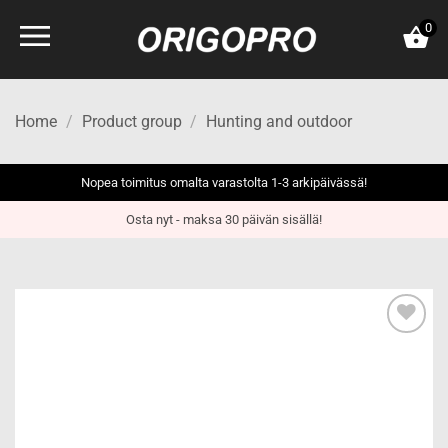
Skip
0
to
content
Home
/
Product group
/
Hunting and outdoor
Nopea toimitus omalta varastolta 1-3 arkipäivässä!
Osta nyt - maksa 30 päivän sisällä!
Add to
wishlist