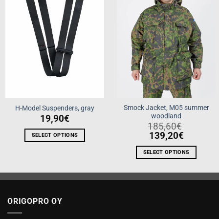
Smock Jacket, M05 summer
H-Model Suspenders, gray
woodland
19,90
€
185,60
€
139,20
€
SELECT OPTIONS
This
SELECT OPTIONS
product
This
has
product
multiple
has
variants.
multiple
The
ORIGOPRO OY
variants.
options
The
may