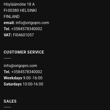
options
Höyläämötie 18 A
be
may
chosen
FI-00380 HELSINKI
be
on
FINLAND
chosen
the
email:
info@origopro.com
on
product
Tel.
+3584578340002
the
page
product
VAT:
FI04601057
page
CUSTOMER SERVICE
info@origopro.com
Tel.
+3584578340002
Weekdays
9:00 -16:00
Saturdays
10:00-16:00
SALES