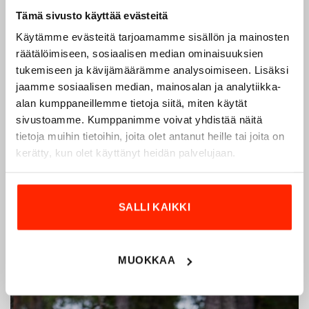
Tämä sivusto käyttää evästeitä
Käytämme evästeitä tarjoamamme sisällön ja mainosten
räätälöimiseen, sosiaalisen median ominaisuuksien
tukemiseen ja kävijämäärämme analysoimiseen. Lisäksi
Origopro – Suomalainen laatumerkki vuodesta
jaamme sosiaalisen median, mainosalan ja analytiikka-
1975
alan kumppaneillemme tietoja siitä, miten käytät
sivustoamme. Kumppanimme voivat yhdistää näitä
Origopro
on suomalainen turvallisuus- ja
tietoja muihin tietoihin, joita olet antanut heille tai joita on
ulkoiluvaatetukseen erikoistunut yritys, joka on toiminut
kerätty, kun olet käyttänyt heidän palvelujaan.
vuodesta 1975.
Origopro
valmistaa laadukkaita vaatteita,
jotka on kehitetty vuosikymmenten kokemuksella
puolustusvoimien ja poliisin sopimusvalmistajana.
SALLI KAIKKI
Origopro
:n tuotteet on suunniteltu yhteistyössä käyttäjien
ja erikoisammattilaisten kanssa, joiden kokemus inspiroi
innovoimaan entistä parempia ratkaisuja.
MUOKKAA