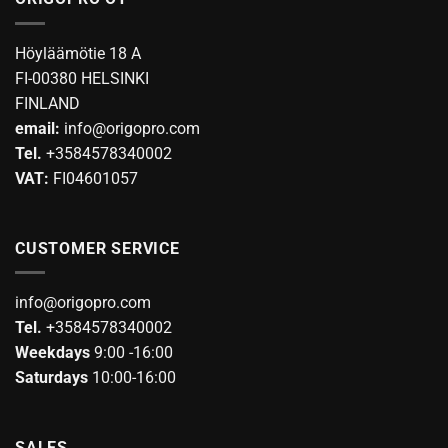
multiple
The
variants.
options
The
may
Höyläämötie 18 A
options
be
FI-00380 HELSINKI
may
chosen
FINLAND
be
on
email:
info@origopro.com
chosen
the
on
Tel.
+3584578340002
product
the
page
VAT:
FI04601057
product
page
CUSTOMER SERVICE
info@origopro.com
Tel.
+3584578340002
Weekdays
9:00 -16:00
Saturdays
10:00-16:00
SALES