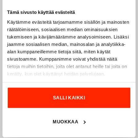
Tämä sivusto käyttää evästeitä
Käytämme evästeitä tarjoamamme sisällön ja mainosten
räätälöimiseen, sosiaalisen median ominaisuuksien
tukemiseen ja kävijämäärämme analysoimiseen. Lisäksi
jaamme sosiaalisen median, mainosalan ja analytiikka-
alan kumppaneillemme tietoja siitä, miten käytät
Origopro – Suomalainen laatumerkki vuodesta
sivustoamme. Kumppanimme voivat yhdistää näitä
1975
tietoja muihin tietoihin, joita olet antanut heille tai joita on
Origopro
on suomalainen turvallisuus- ja
kerätty, kun olet käyttänyt heidän palvelujaan.
ulkoiluvaatetukseen erikoistunut yritys, joka on toiminut
vuodesta 1975.
Origopro
valmistaa laadukkaita vaatteita,
jotka on kehitetty vuosikymmenten kokemuksella
SALLI KAIKKI
puolustusvoimien ja poliisin sopimusvalmistajana.
Origopro
:n tuotteet on suunniteltu yhteistyössä käyttäjien
ja erikoisammattilaisten kanssa, joiden kokemus inspiroi
MUOKKAA
innovoimaan entistä parempia ratkaisuja.