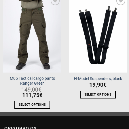
Add to
Add to
wishlist
wishlist
M05 Tactical cargo pants
H-Model Suspenders, black
Ranger Green
19,90
€
149,00
€
111,75
€
SELECT OPTIONS
This
SELECT OPTIONS
product
This
has
product
multiple
has
variants.
ORIGOPRO OY