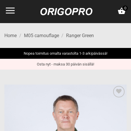
Skip
0
to
content
Home
/
M05 camouflage
/
Ranger Green
Nopea toimitus omalta varastolta 1-3 arkipäivässä!
Osta nyt - maksa 30 päivän sisällä!
Add to
wishlist