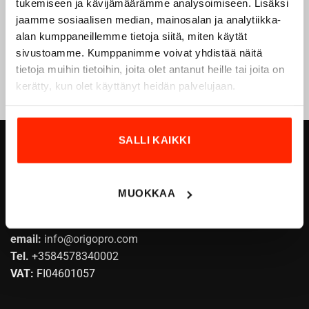
tukemiseen ja kävijämäärämme analysoimiseen. Lisäksi
original payment method.
jaamme sosiaalisen median, mainosalan ja analytiikka-
alan kumppaneillemme tietoja siitä, miten käytät
sivustoamme. Kumppanimme voivat yhdistää näitä
tietoja muihin tietoihin, joita olet antanut heille tai joita on
kerätty, kun olet käyttänyt heidän palvelujaan.
SALLI KAIKKI
ORIGOPRO OY
Höyläämötie 18 A
MUOKKAA
FI-00380 HELSINKI
FINLAND
email:
info@origopro.com
Tel.
+3584578340002
VAT:
FI04601057