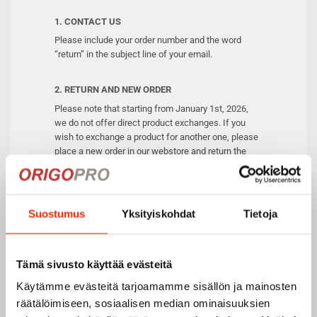
1. CONTACT US
Please include your order number and the word
“return” in the subject line of your email.
2. RETURN AND NEW ORDER
Please note that starting from January 1st, 2026,
we do not offer direct product exchanges. If you
wish to exchange a product for another one, please
place a new order in our webstore and return the
original product according to these instructions. You
may include the reason for the return in the body of
the email if you wish.
Suostumus
Yksityiskohdat
Tietoja
3. RETURN LABEL
Return shipping is free of charge within Finland. For
returns from all other countries, the customer is
Tämä sivusto käyttää evästeitä
responsible for the return shipping costs.
Käytämme evästeitä tarjoamamme sisällön ja mainosten
Once we have received and processed your return,
räätälöimiseen, sosiaalisen median ominaisuuksien
we will refund the price of the product to your