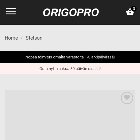
Skip
0
to
content
Home
/
Stetson
Nopea toimitus omalta varastolta 1-3 arkipäivässä!
Osta nyt - maksa 30 päivän sisällä!
Add to
wishlist