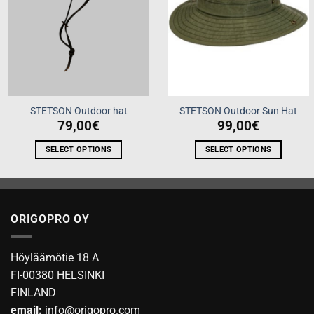
STETSON Outdoor hat
STETSON Outdoor Sun Hat
79,00
€
99,00
€
SELECT OPTIONS
SELECT OPTIONS
This
This
product
product
has
has
multiple
multiple
ORIGOPRO OY
variants.
variants.
The
The
options
options
Höyläämötie 18 A
may
may
FI-00380 HELSINKI
be
be
FINLAND
chosen
chosen
email:
info@origopro.com
on
on