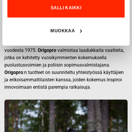
SALLI KAIKKI
Origopro – Suomalainen laatumerkki vuodesta
1975
MUOKKAA
Origopro
on suomalainen turvallisuus- ja
ulkoiluvaatetukseen erikoistunut yritys, joka on toiminut
vuodesta 1975.
Origopro
valmistaa laadukkaita vaatteita,
jotka on kehitetty vuosikymmenten kokemuksella
puolustusvoimien ja poliisin sopimusvalmistajana.
Origopro
:n tuotteet on suunniteltu yhteistyössä käyttäjien
ja erikoisammattilaisten kanssa, joiden kokemus inspiroi
innovoimaan entistä parempia ratkaisuja.