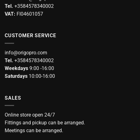
Tel.
+3584578340002
the
the
product
product
VAT:
FI04601057
page
page
CUSTOMER SERVICE
info@origopro.com
Tel.
+3584578340002
Weekdays
9:00 -16:00
Saturdays
10:00-16:00
SALES
Online store open 24/7
Fittings and pickup can be arranged.
Meetings can be arranged.