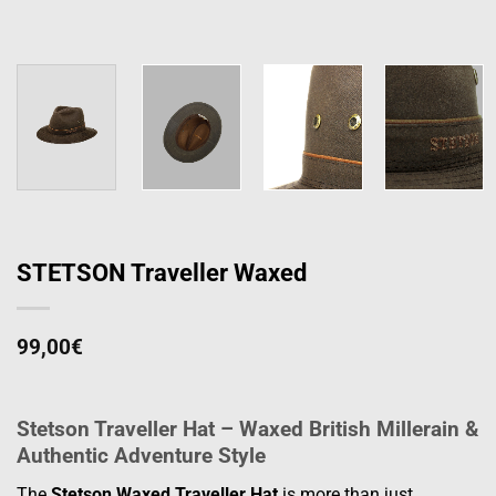
STETSON Traveller Waxed
99,00
€
Stetson Traveller Hat – Waxed British Millerain &
Authentic Adventure Style
The
Stetson Waxed Traveller Hat
is more than just