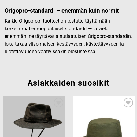
Origopro-standardi – enemmän kuin normit
Kaikki Origopro:n tuotteet on testattu täyttämään
korkeimmat eurooppalaiset standardit — ja vielä
enemmän: ne täyttävät ainutlaatuisen Origopro-standardin,
joka takaa ylivoimaisen kestävyyden, käytettävyyden ja
luotettavuuden vaativissakin olosuhteissa
Asiakkaiden suosikit
Add to
Add to
wishlist
wishlist