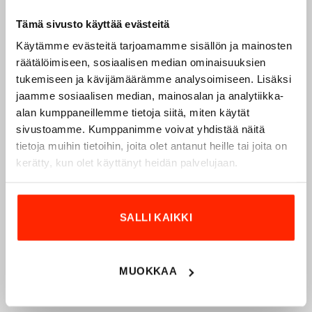
Tämä sivusto käyttää evästeitä
Käytämme evästeitä tarjoamamme sisällön ja mainosten
räätälöimiseen, sosiaalisen median ominaisuuksien
tukemiseen ja kävijämäärämme analysoimiseen. Lisäksi
jaamme sosiaalisen median, mainosalan ja analytiikka-
alan kumppaneillemme tietoja siitä, miten käytät
Origopro – Suomalainen laatumerkki vuodesta
sivustoamme. Kumppanimme voivat yhdistää näitä
1975
tietoja muihin tietoihin, joita olet antanut heille tai joita on
kerätty, kun olet käyttänyt heidän palvelujaan.
Origopro
on suomalainen turvallisuus- ja
ulkoiluvaatetukseen erikoistunut yritys, joka on toiminut
vuodesta 1975.
Origopro
valmistaa laadukkaita vaatteita,
SALLI KAIKKI
jotka on kehitetty vuosikymmenten kokemuksella
puolustusvoimien ja poliisin sopimusvalmistajana.
Origopro
:n tuotteet on suunniteltu yhteistyössä käyttäjien
MUOKKAA
ja erikoisammattilaisten kanssa, joiden kokemus inspiroi
innovoimaan entistä parempia ratkaisuja.