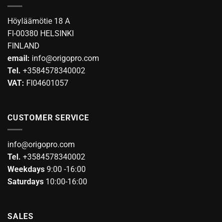
variants.
variants.
The
The
Höyläämötie 18 A
options
options
FI-00380 HELSINKI
may
may
FINLAND
be
be
email:
info@origopro.com
chosen
chosen
on
on
Tel.
+3584578340002
the
the
VAT:
FI04601057
product
product
page
page
CUSTOMER SERVICE
info@origopro.com
Tel.
+3584578340002
Weekdays
9:00 -16:00
Saturdays
10:00-16:00
SALES