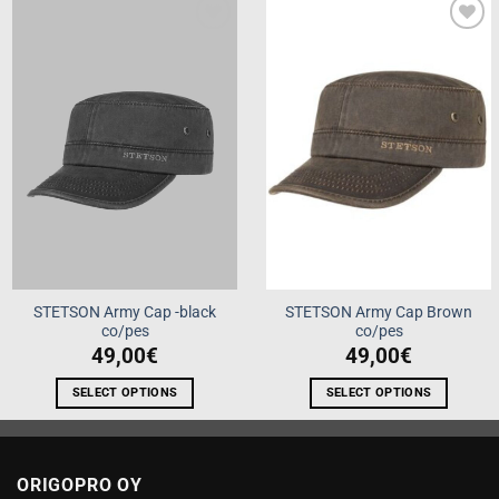
Add to
Add to
wishlist
wishlist
STETSON Army Cap -black
STETSON Army Cap Brown
co/pes
co/pes
49,00
€
49,00
€
SELECT OPTIONS
SELECT OPTIONS
This
This
product
product
has
has
ORIGOPRO OY
multiple
multiple