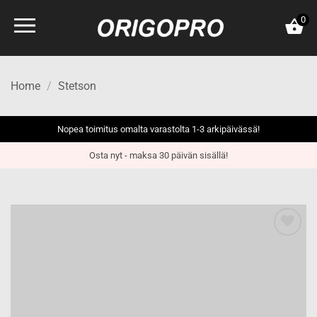
Skip
0
to
content
Home
/
Stetson
Nopea toimitus omalta varastolta 1-3 arkipäivässä!
Osta nyt - maksa 30 päivän sisällä!
Add to
wishlist