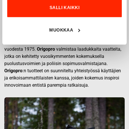
SALLI KAIKKI
Origopro – Suomalainen laatumerkki vuodesta
1975
MUOKKAA
Origopro
on suomalainen turvallisuus- ja
ulkoiluvaatetukseen erikoistunut yritys, joka on toiminut
vuodesta 1975.
Origopro
valmistaa laadukkaita vaatteita,
jotka on kehitetty vuosikymmenten kokemuksella
puolustusvoimien ja poliisin sopimusvalmistajana.
Origopro
:n tuotteet on suunniteltu yhteistyössä käyttäjien
ja erikoisammattilaisten kanssa, joiden kokemus inspiroi
innovoimaan entistä parempia ratkaisuja.