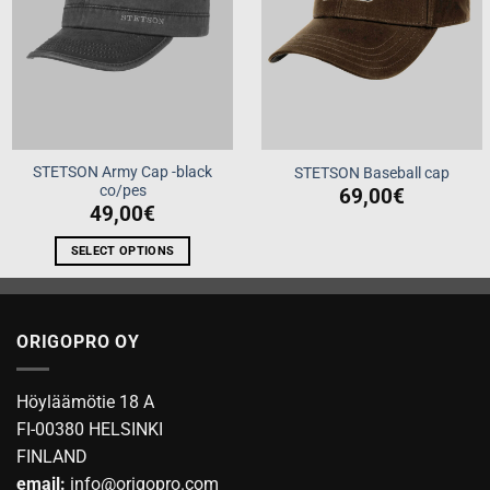
STETSON Army Cap -black
STETSON Baseball cap
co/pes
69,00
€
49,00
€
SELECT OPTIONS
This
product
has
ORIGOPRO OY
multiple
variants.
The
Höyläämötie 18 A
options
FI-00380 HELSINKI
may
FINLAND
be
email:
info@origopro.com
chosen