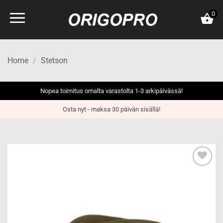
Skip
0
to
content
Home
/
Stetson
Nopea toimitus omalta varastolta 1-3 arkipäivässä!
Osta nyt - maksa 30 päivän sisällä!
Add to
wishlist