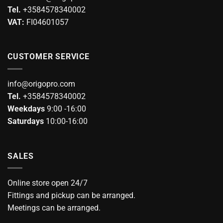
on
Tel.
+3584578340002
the
VAT:
FI04601057
product
page
CUSTOMER SERVICE
info@origopro.com
Tel.
+3584578340002
Weekdays
9:00 -16:00
Saturdays
10:00-16:00
SALES
Online store open 24/7
Fittings and pickup can be arranged.
Meetings can be arranged.