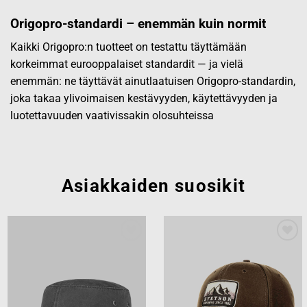
Origopro-standardi – enemmän kuin normit
Kaikki Origopro:n tuotteet on testattu täyttämään
korkeimmat eurooppalaiset standardit — ja vielä
enemmän: ne täyttävät ainutlaatuisen Origopro-standardin,
joka takaa ylivoimaisen kestävyyden, käytettävyyden ja
luotettavuuden vaativissakin olosuhteissa
Asiakkaiden suosikit
Add to
Add to
wishlist
wishlist