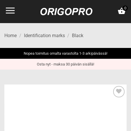
Skip
0
to
content
Home
/
Identification marks
/
Black
Nopea toimitus omalta varastolta 1-3 arkipäivässä!
Osta nyt - maksa 30 päivän sisällä!
Add to
wishlist