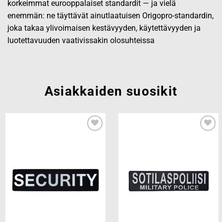
korkeimmat eurooppalaiset standardit — ja vielä
enemmän: ne täyttävät ainutlaatuisen Origopro-standardin,
joka takaa ylivoimaisen kestävyyden, käytettävyyden ja
luotettavuuden vaativissakin olosuhteissa
Asiakkaiden suosikit
Add to
Add to
wishlist
wishlist