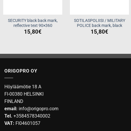
SECURITY black back mark,
SOTILASPOLIISI / MILITARY
reflective text 90×360
POLICE back mark, black
15,80
€
15,80
€
ORIGOPRO OY
Höyläämötie 18 A
FI-00380 HELSINKI
FINLAND
email:
info@origopro.com
Tel.
+3584578340002
VAT:
FI04601057