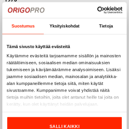
Origopro
on suomalainen turvallisuus- ja
ulkoiluvaatetukseen erikoistunut yritys, joka on toiminut
vuodesta 1975.
Origopro
valmistaa laadukkaita vaatteita,
Suostumus
Yksityiskohdat
Tietoja
jotka on kehitetty vuosikymmenten kokemuksella
puolustusvoimien ja poliisin sopimusvalmistajana.
Origopro
:n tuotteet on suunniteltu yhteistyössä käyttäjien
Tämä sivusto käyttää evästeitä
ja erikoisammattilaisten kanssa, joiden kokemus inspiroi
Käytämme evästeitä tarjoamamme sisällön ja mainosten
innovoimaan entistä parempia ratkaisuja.
räätälöimiseen, sosiaalisen median ominaisuuksien
tukemiseen ja kävijämäärämme analysoimiseen. Lisäksi
jaamme sosiaalisen median, mainosalan ja analytiikka-
alan kumppaneillemme tietoja siitä, miten käytät
sivustoamme. Kumppanimme voivat yhdistää näitä
tietoja muihin tietoihin, joita olet antanut heille tai joita on
kerätty, kun olet käyttänyt heidän palvelujaan.
SALLI KAIKKI