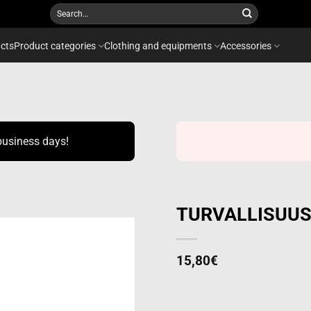
Search
for:
cts
Product categories
Clothing and equipments
Accessories
business days!
TURVALLISUUSP
15,80
€
Add to
wishlist