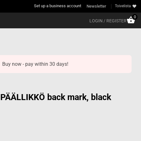
Set up a business account
Newsletter
Toivelista
0
LOGIN / REGISTER
Buy now - pay within 30 days!
ÄÄLLIKKÖ back mark, black