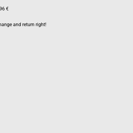
96 €
ange and return right!