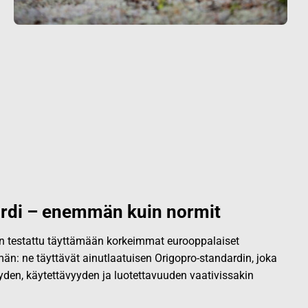
rdi – enemmän kuin normit
 on testattu täyttämään korkeimmat eurooppalaiset
än: ne täyttävät ainutlaatuisen Origopro-standardin, joka
yden, käytettävyyden ja luotettavuuden vaativissakin