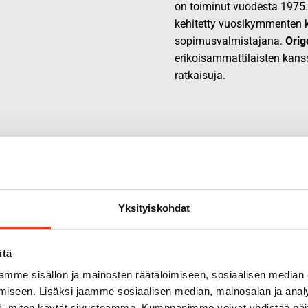
on toiminut vuodesta 1975
kehitetty vuosikymmenten k
sopimusvalmistajana.
Orig
erikoisammattilaisten kans
ratkaisuja.
Yksityiskohdat
itä
mme sisällön ja mainosten räätälöimiseen, sosiaalisen median
iseen. Lisäksi jaamme sosiaalisen median, mainosalan ja analy
, miten käytät sivustoamme. Kumppanimme voivat yhdistää näitä t