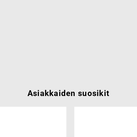
Asiakkaiden suosikit
Add to
wishlist