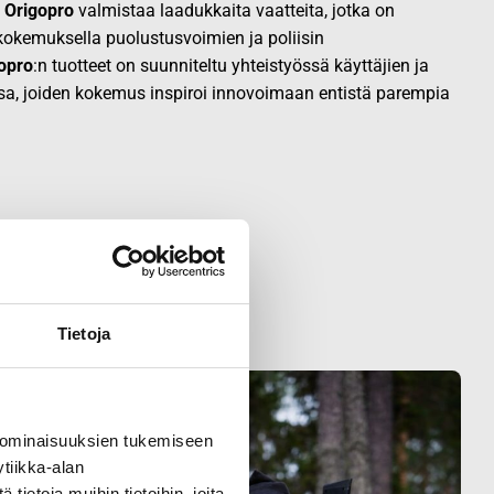
.
Origopro
valmistaa laadukkaita vaatteita, jotka on
okemuksella puolustusvoimien ja poliisin
opro
:n tuotteet on suunniteltu yhteistyössä käyttäjien ja
sa, joiden kokemus inspiroi innovoimaan entistä parempia
Tietoja
 ominaisuuksien tukemiseen
tiikka-alan
ietoja muihin tietoihin, joita