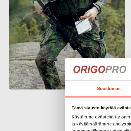
Suostumus
Tämä sivusto käyttää eväste
Käytämme evästeitä tarjoama
ja kävijämäärämme analysoim
kumppaneillemme tietoja siitä