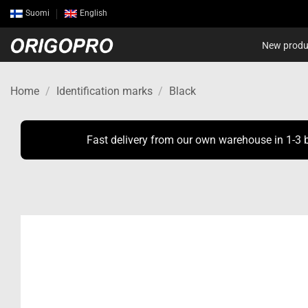
Skip
Suomi
English
to
content
New produ
Home
/
Identification marks
/
Black
Fast delivery from our own warehouse in 1-3 