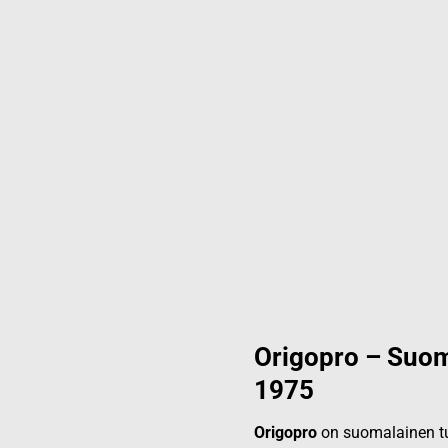
Origopro – Suom
1975
Origopro
on suomalainen tur