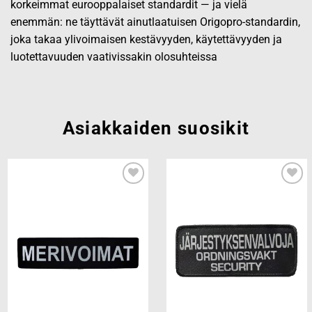
korkeimmat eurooppalaiset standardit — ja vielä
enemmän: ne täyttävät ainutlaatuisen Origopro-standardin,
joka takaa ylivoimaisen kestävyyden, käytettävyyden ja
luotettavuuden vaativissakin olosuhteissa
Asiakkaiden suosikit
Add to
Add to
wishlist
wishlist