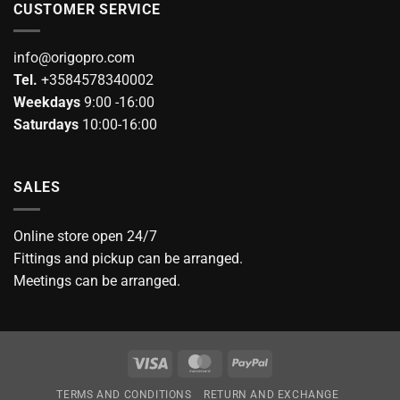
CUSTOMER SERVICE
info@origopro.com
Tel.
+3584578340002
Weekdays
9:00 -16:00
Saturdays
10:00-16:00
SALES
Online store open 24/7
Fittings and pickup can be arranged.
Meetings can be arranged.
Visa
MasterCard
PayPal
TERMS AND CONDITIONS
RETURN AND EXCHANGE