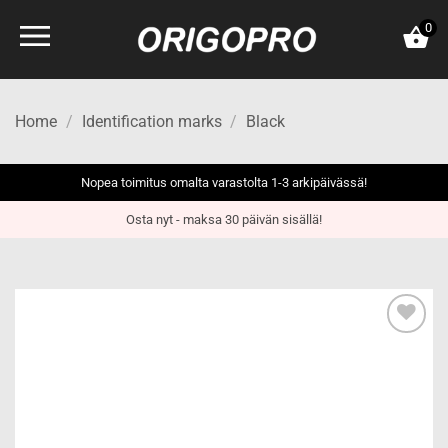
Skip
0
to
content
Home
/
Identification marks
/
Black
Nopea toimitus omalta varastolta 1-3 arkipäivässä!
Osta nyt - maksa 30 päivän sisällä!
Add to
wishlist