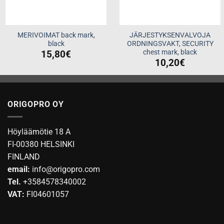
MERIVOIMAT back mark,
JÄRJESTYKSENVALVOJA
black
ORDNINGSVAKT, SECURITY
chest mark, black
15,80
€
10,20
€
ORIGOPRO OY
Höyläämötie 18 A
FI-00380 HELSINKI
FINLAND
email:
info@origopro.com
Tel.
+3584578340002
VAT:
FI04601057