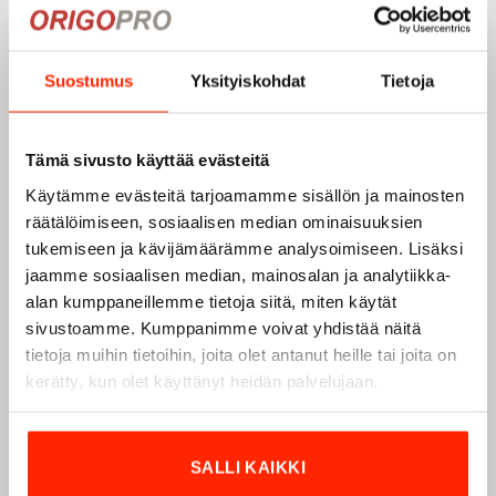
Origopro
on suomalainen turvallisuus- ja
ulkoiluvaatetukseen erikoistunut yritys, joka on toiminut
Suostumus
Yksityiskohdat
Tietoja
vuodesta 1975.
Origopro
valmistaa laadukkaita vaatteita,
jotka on kehitetty vuosikymmenten kokemuksella
puolustusvoimien ja poliisin sopimusvalmistajana.
Tämä sivusto käyttää evästeitä
Origopro
:n tuotteet on suunniteltu yhteistyössä käyttäjien
Käytämme evästeitä tarjoamamme sisällön ja mainosten
ja erikoisammattilaisten kanssa, joiden kokemus inspiroi
räätälöimiseen, sosiaalisen median ominaisuuksien
innovoimaan entistä parempia ratkaisuja.
tukemiseen ja kävijämäärämme analysoimiseen. Lisäksi
jaamme sosiaalisen median, mainosalan ja analytiikka-
alan kumppaneillemme tietoja siitä, miten käytät
sivustoamme. Kumppanimme voivat yhdistää näitä
tietoja muihin tietoihin, joita olet antanut heille tai joita on
kerätty, kun olet käyttänyt heidän palvelujaan.
SALLI KAIKKI