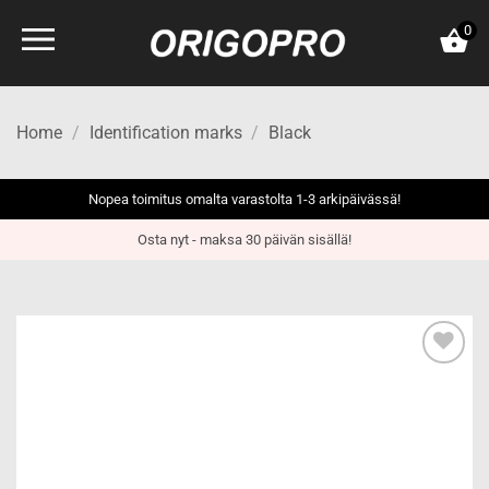
Skip
0
to
content
Home
/
Identification marks
/
Black
Nopea toimitus omalta varastolta 1-3 arkipäivässä!
Osta nyt - maksa 30 päivän sisällä!
Add to
wishlist