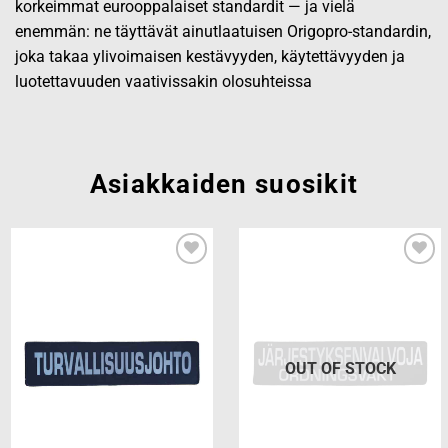
korkeimmat eurooppalaiset standardit — ja vielä
enemmän: ne täyttävät ainutlaatuisen Origopro-standardin,
joka takaa ylivoimaisen kestävyyden, käytettävyyden ja
luotettavuuden vaativissakin olosuhteissa
Asiakkaiden suosikit
Add to
Add to
wishlist
wishlist
OUT OF STOCK