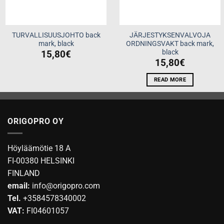
TURVALLISUUSJOHTO back
JÄRJESTYKSENVALVOJA
mark, black
ORDNINGSVAKT back mark,
black
15,80
€
15,80
€
READ MORE
ORIGOPRO OY
Höyläämötie 18 A
FI-00380 HELSINKI
FINLAND
email:
info@origopro.com
Tel.
+3584578340002
VAT:
FI04601057