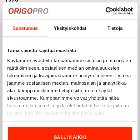
Origopro
on suomalainen turvallisuus- ja
ulkoiluvaatetukseen erikoistunut yritys, joka on toiminut
vuodesta 1975.
Origopro
valmistaa laadukkaita vaatteita,
Suostumus
Yksityiskohdat
Tietoja
jotka on kehitetty vuosikymmenten kokemuksella
puolustusvoimien ja poliisin sopimusvalmistajana.
Origopro
:n tuotteet on suunniteltu yhteistyössä käyttäjien
Tämä sivusto käyttää evästeitä
ja erikoisammattilaisten kanssa, joiden kokemus inspiroi
Käytämme evästeitä tarjoamamme sisällön ja mainosten
innovoimaan entistä parempia ratkaisuja.
räätälöimiseen, sosiaalisen median ominaisuuksien
tukemiseen ja kävijämäärämme analysoimiseen. Lisäksi
jaamme sosiaalisen median, mainosalan ja analytiikka-
alan kumppaneillemme tietoja siitä, miten käytät
sivustoamme. Kumppanimme voivat yhdistää näitä
tietoja muihin tietoihin, joita olet antanut heille tai joita on
kerätty, kun olet käyttänyt heidän palvelujaan.
SALLI KAIKKI