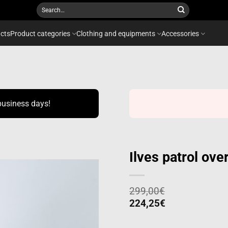
Search
for:
cts
Product categories
Clothing and equipments
Accessories
business days!
Ilves patrol ov
299,00
€
Add to
224,25
€
wishlist