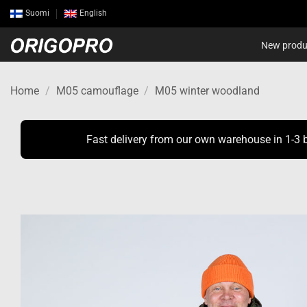
Skip
Suomi
English
to
content
New produ
Home
/
M05 camouflage
/
M05 winter woodland
Fast delivery from our own warehouse in 1-3 