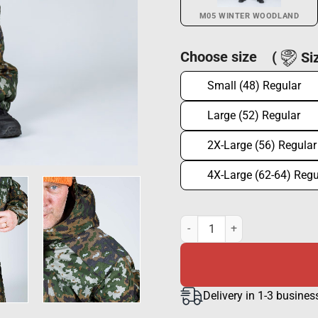
M05 WINTER WOODLAND
Choose size
(
Siz
Small (48) Regular
Large (52) Regular
2X-Large (56) Regular
4X-Large (62-64) Regu
Ilves patrol overall M05 winte
Delivery in 1-3 busines