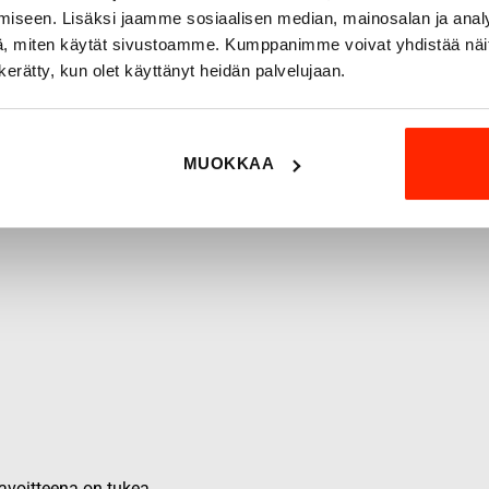
iseen. Lisäksi jaamme sosiaalisen median, mainosalan ja analy
, miten käytät sivustoamme. Kumppanimme voivat yhdistää näitä t
n kerätty, kun olet käyttänyt heidän palvelujaan.
MUOKKAA
 tavoitteena on tukea