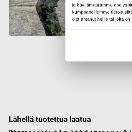
ja kävijämäärämme analysoim
kumppaneillemme tietoja siitä
olet antanut heille tai joita o
Lähellä tuotettua laatua
Origopro
:n tuotanto sijaitsee lähialueilla Euroopassa, sillä