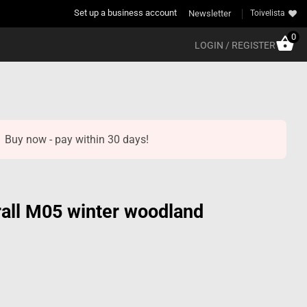
Set up a business account
Newsletter
Toivelista
0
LOGIN / REGISTER
Buy now - pay within 30 days!
erall M05 winter woodland