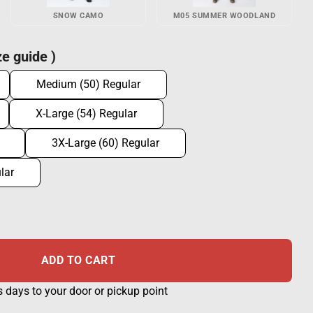
SNOW CAMO
M05 SUMMER WOODLAND
e guide )
Medium (50) Regular
X-Large (54) Regular
3X-Large (60) Regular
lar
r woodland quantity
ADD TO CART
s days to your door or pickup point