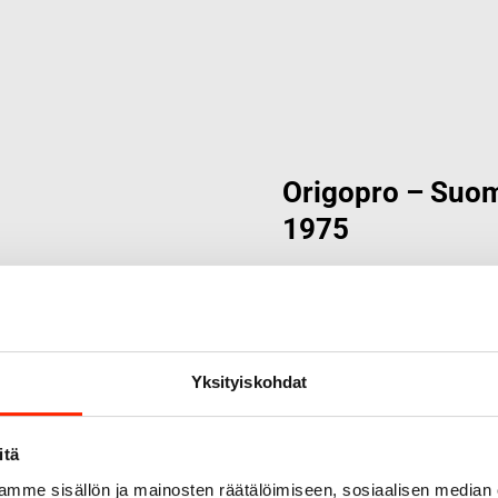
Origopro – Suom
1975
Origopro
on suomalainen tur
on toiminut vuodesta 1975
kehitetty vuosikymmenten k
sopimusvalmistajana.
Orig
Yksityiskohdat
erikoisammattilaisten kans
ratkaisuja.
itä
mme sisällön ja mainosten räätälöimiseen, sosiaalisen median