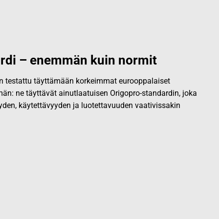
rdi – enemmän kuin normit
 on testattu täyttämään korkeimmat eurooppalaiset
än: ne täyttävät ainutlaatuisen Origopro-standardin, joka
yden, käytettävyyden ja luotettavuuden vaativissakin