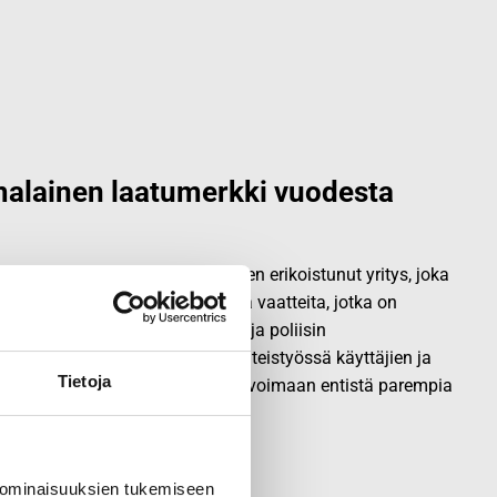
alainen laatumerkki vuodesta
vallisuus- ja ulkoiluvaatetukseen erikoistunut yritys, joka
.
Origopro
valmistaa laadukkaita vaatteita, jotka on
okemuksella puolustusvoimien ja poliisin
opro
:n tuotteet on suunniteltu yhteistyössä käyttäjien ja
Tietoja
sa, joiden kokemus inspiroi innovoimaan entistä parempia
 ominaisuuksien tukemiseen