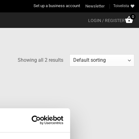
Set up a business account
Newsletter
Toivelista
0
LOGIN / REGISTER
Showing all 2 results