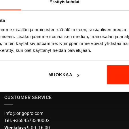
Yksityiskohdat
itä
mme sisällön ja mainosten räätälöimiseen, sosiaalisen median
iseen. Lisäksi jaamme sosiaalisen median, mainosalan ja analy
, miten käytät sivustoamme. Kumppanimme voivat yhdistää näitä t
trol overall M05 snow camo
n kerätty, kun olet käyttänyt heidän palvelujaan.
299,00
€
SELECT OPTIONS
This
MUOKKAA
product
has
multiple
CUSTOMER SERVICE
variants.
The
options
info@origopro.com
may
Tel.
+3584578340002
be
Weekdays
9:00 -16:00