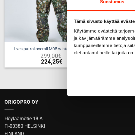
Suostumus
Tämä sivusto käyttää eväste
Käytämme evästeitä tarjoama
ja kävijämäärämme analysoim
kumppaneillemme tietoja siitä
Ilves patrol overall M05 winter woodland
Ilves pa
olet antanut heille tai joita o
299,00
€
224,25
€
This
product
has
multiple
variants.
ORIGOPRO OY
The
options
may
Höyläämötie 18 A
be
FI-00380 HELSINKI
chosen
FINLAND