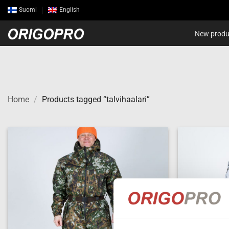
Skip
Suomi
English
to
content
New produ
Home
/
Products tagged “talvihaalari”
Add to
wishlist