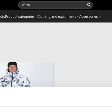
Search
for:
cts
Product categories
Clothing and equipments
Accessories
Add to
wishlist
OUT OF STOCK