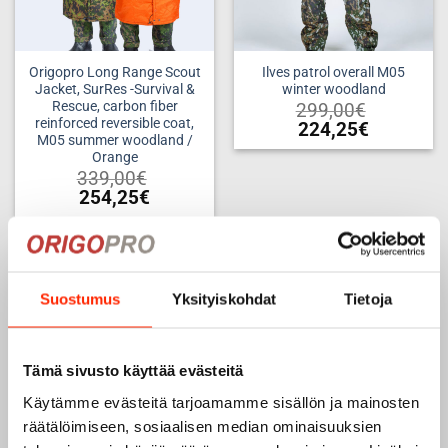
Origopro Long Range Scout
Ilves patrol overall M05
Jacket, SurRes -Survival &
winter woodland
Rescue, carbon fiber
299,00
€
reinforced reversible coat,
224,25
€
M05 summer woodland /
This
Orange
product
339,00
€
has
254,25
€
multiple
This
variants.
product
The
has
options
multiple
Add to
may
Suostumus
Yksityiskohdat
Tietoja
variants.
wishlist
be
The
chosen
options
OUT OF STOCK
on
may
Tämä sivusto käyttää evästeitä
the
be
product
Käytämme evästeitä tarjoamamme sisällön ja mainosten
chosen
page
räätälöimiseen, sosiaalisen median ominaisuuksien
on
the