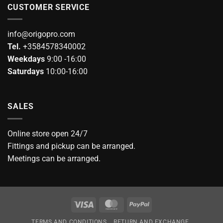
CUSTOMER SERVICE
info@origopro.com
Tel.
+3584578340002
Weekdays
9:00 -16:00
Saturdays
10:00-16:00
SALES
Online store open 24/7
Fittings and pickup can be arranged.
Meetings can be arranged.
Visa
MasterCard
PayPal
TERMS AND CONDITIONS
RETURN AND EXCHANGE