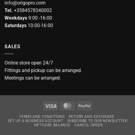
info@origopro.com
Tel.
+3584578340002
Weekdays
9:00 -16:00
Saturdays
10:00-16:00
SALES
Online store open 24/7
Fittings and pickup can be arranged.
Meetings can be arranged.
Visa
MasterCard
PayPal
TERMS AND CONDITIONS
RETURN AND EXCHANGE
SET UP A BUSINESS ACCOUNT
SUBSCRIBE TO OUR NEWSLETTER
GIFTCARD BALANCE
CANCEL ORDER