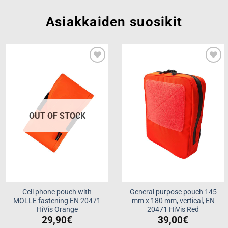
Asiakkaiden suosikit
Add to
Add to
wishlist
wishlist
OUT OF STOCK
Cell phone pouch with
General purpose pouch 145
MOLLE fastening EN 20471
mm x 180 mm, vertical, EN
HiVis Orange
20471 HiVis Red
29,90
€
39,00
€