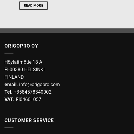
READ MORE
ORIGOPRO OY
Höyläämötie 18 A
FI-00380 HELSINKI
FINLAND
email:
info@origopro.com
Tel.
+3584578340002
VAT:
FI04601057
CUSTOMER SERVICE