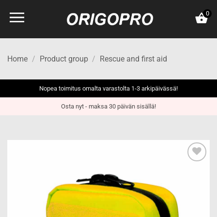
Skip
0
to
content
Home
/
Product group
/
Rescue and first aid
Nopea toimitus omalta varastolta 1-3 arkipäivässä!
Osta nyt - maksa 30 päivän sisällä!
Add to
wishlist