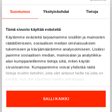
Suostumus
Yksityiskohdat
Tietoja
Tämä sivusto käyttää evästeitä
Käytämme evästeitä tarjoamamme sisällön ja mainosten
räätälöimiseen, sosiaalisen median ominaisuuksien
tukemiseen ja kävijämäärämme analysoimiseen. Lisäksi
jaamme sosiaalisen median, mainosalan ja analytiikka-
alan kumppaneillemme tietoja siitä, miten käytät
sivustoamme. Kumppanimme voivat yhdistää näitä
Origopro – Suomalainen laatumerkki vuodesta
tietoja muihin tietoihin, joita olet antanut heille tai joita on
1975
kerätty, kun olet käyttänyt heidän palvelujaan.
Origopro
on suomalainen turvallisuus- ja
ulkoiluvaatetukseen erikoistunut yritys, joka on toiminut
vuodesta 1975.
Origopro
valmistaa laadukkaita vaatteita,
SALLI KAIKKI
jotka on kehitetty vuosikymmenten kokemuksella
puolustusvoimien ja poliisin sopimusvalmistajana.