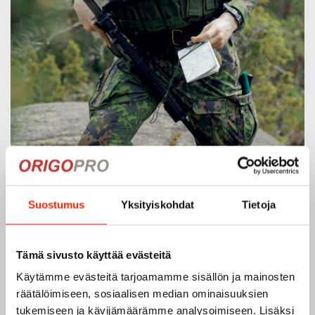
Suostumus
Yksityiskohdat
Tietoja
Origopro – Suomalainen laatumerkki vuodesta
Tämä sivusto käyttää evästeitä
1975
Käytämme evästeitä tarjoamamme sisällön ja mainosten
Origopro
on suomalainen turvallisuus- ja
räätälöimiseen, sosiaalisen median ominaisuuksien
ulkoiluvaatetukseen erikoistunut yritys, joka on toiminut
tukemiseen ja kävijämäärämme analysoimiseen. Lisäksi