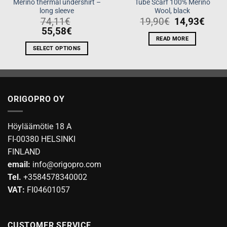
Merino thermal undershirt –
Tube Scarf 100% Merino
long sleeve
Wool, black
74,11
€
19,90
€
14,93
€
55,58
€
READ MORE
SELECT OPTIONS
This
product
has
multiple
ORIGOPRO OY
variants.
The
options
Höyläämötie 18 A
may
FI-00380 HELSINKI
be
FINLAND
chosen
email:
info@origopro.com
on
Tel.
+3584578340002
the
product
VAT:
FI04601057
page
CUSTOMER SERVICE