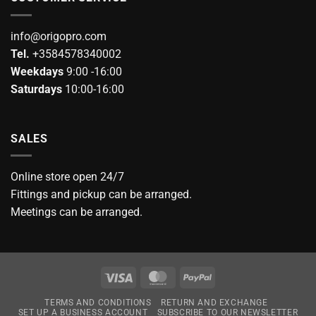
info@origopro.com
Tel.
+3584578340002
Weekdays
9:00 -16:00
Saturdays
10:00-16:00
SALES
Online store open 24/7
Fittings and pickup can be arranged.
Meetings can be arranged.
Visa
MasterCard
PayPal
TERMS AND CONDITIONS
RETURN AND EXCHANGE
SET UP A BUSINESS ACCOUNT
SUBSCRIBE TO OUR NEWSLETTER