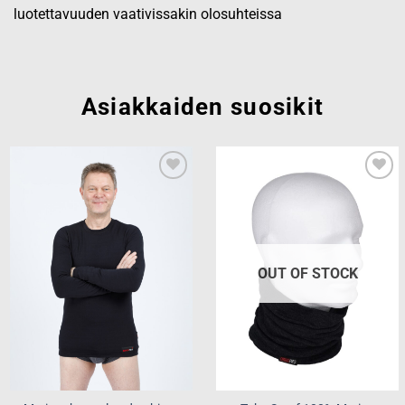
luotettavuuden vaativissakin olosuhteissa
Asiakkaiden suosikit
Add to
Add to
wishlist
wishlist
OUT OF STOCK