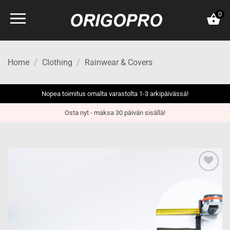
Skip
0
to
content
Home
/
Clothing
/
Rainwear & Covers
Nopea toimitus omalta varastolta 1-3 arkipäivässä!
Osta nyt - maksa 30 päivän sisällä!
Add to
wishlist