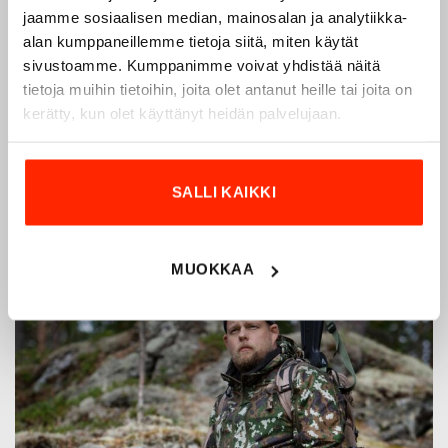
vuodesta 1975.
Origopro
valmistaa laadukkaita vaatteita,
jaamme sosiaalisen median, mainosalan ja analytiikka-
jotka on kehitetty vuosikymmenten kokemuksella
alan kumppaneillemme tietoja siitä, miten käytät
sivustoamme. Kumppanimme voivat yhdistää näitä
puolustusvoimien ja poliisin sopimusvalmistajana.
tietoja muihin tietoihin, joita olet antanut heille tai joita on
Origopro
:n tuotteet on suunniteltu yhteistyössä käyttäjien
kerätty, kun olet käyttänyt heidän palvelujaan.
ja erikoisammattilaisten kanssa, joiden kokemus inspiroi
innovoimaan entistä parempia ratkaisuja.
SALLI KAIKKI
MUOKKAA