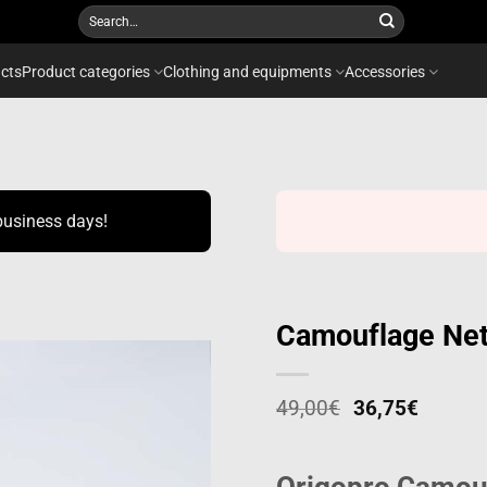
Search
for:
cts
Product categories
Clothing and equipments
Accessories
business days!
Camouflage Net
49,00
€
36,75
€
Add to
wishlist