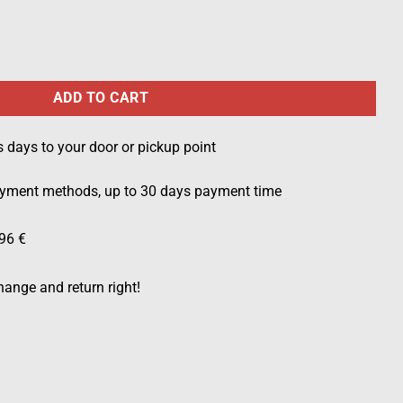
odland quantity
ADD TO CART
s days to your door or pickup point
ayment methods, up to 30 days payment time
96 €
ange and return right!