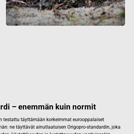
rdi – enemmän kuin normit
 on testattu täyttämään korkeimmat eurooppalaiset
än: ne täyttävät ainutlaatuisen Origopro-standardin, joka