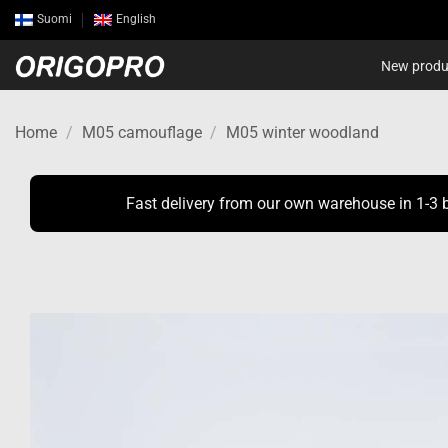
Skip
Suomi
English
to
content
New produ
Home
/
M05 camouflage
/
M05 winter woodland
Fast delivery from our own warehouse in 1-3 