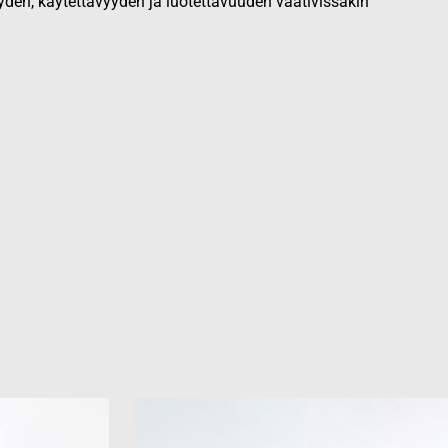
yden, käytettävyyden ja luotettavuuden vaativissakin