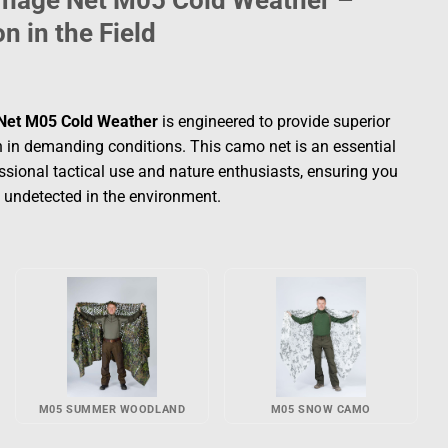
flage Net M05 Cold Weather –
n in the Field
Net M05 Cold Weather
is engineered to provide superior
 in demanding conditions. This camo net is an essential
essional tactical use and nature enthusiasts, ensuring you
undetected in the environment.
M05 SUMMER WOODLAND
M05 SNOW CAMO