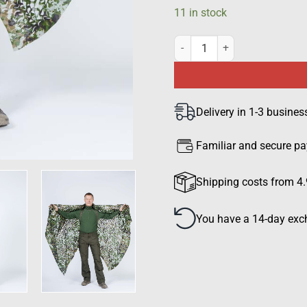
11 in stock
Camouflage Net M05 winter wo
Delivery in 1-3 busines
Familiar and secure p
Shipping costs from 4.
You have a 14-day exch