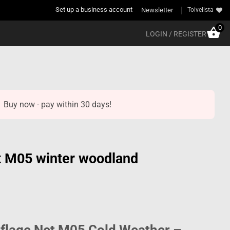
Set up a business account
Newsletter
Toivelista
0
LOGIN / REGISTER
Buy now - pay within 30 days!
 M05 winter woodland