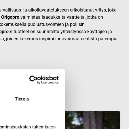
vallisuus- ja ulkoiluvaatetukseen erikoistunut yritys, joka
.
Origopro
valmistaa laadukkaita vaatteita, jotka on
okemuksella puolustusvoimien ja poliisin
opro
:n tuotteet on suunniteltu yhteistyössä käyttäjien ja
sa, joiden kokemus inspiroi innovoimaan entistä parempia
Tietoja
 ominaisuuksien tukemiseen