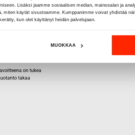
iseen. Lisäksi jaamme sosiaalisen median, mainosalan ja analy
, miten käytät sivustoamme. Kumppanimme voivat yhdistää näitä t
n kerätty, kun olet käyttänyt heidän palvelujaan.
MUOKKAA
 tavoitteena on tukea
 tuotanto takaa