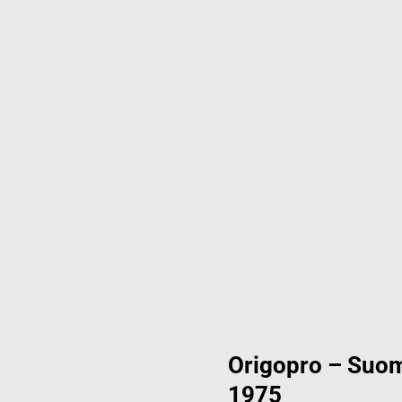
Origopro – Suom
1975