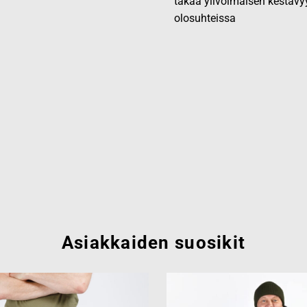
takaa ylivoimaisen kestävy
olosuhteissa
Asiakkaiden suosikit