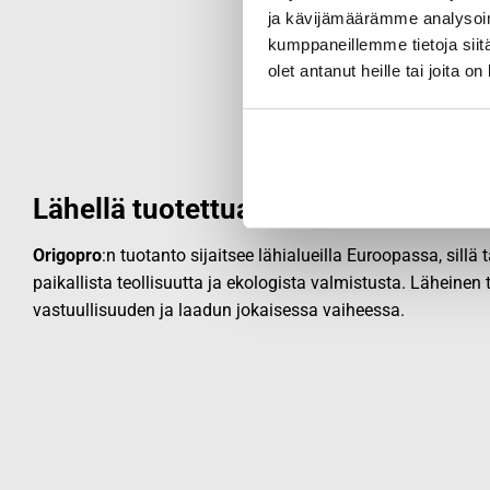
ja kävijämäärämme analysoim
kumppaneillemme tietoja siitä
olet antanut heille tai joita o
Lähellä tuotettua laatua
Origopro
:n tuotanto sijaitsee lähialueilla Euroopassa, sillä
paikallista teollisuutta ja ekologista valmistusta. Läheinen
vastuullisuuden ja laadun jokaisessa vaiheessa.