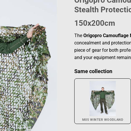
Origopro Camou
Stealth Protectio
150x200cm
The
Origopro Camouflage 
concealment and protection
piece of gear for both prof
and your equipment remain 
Same collection
M05 WINTER WOODLAND