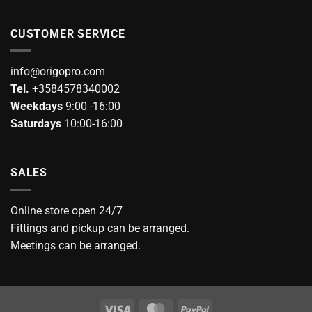
page
CUSTOMER SERVICE
info@origopro.com
Tel.
+3584578340002
Weekdays
9:00 -16:00
Saturdays
10:00-16:00
SALES
Online store open 24/7
Fittings and pickup can be arranged.
Meetings can be arranged.
Visa
MasterCard
PayPal