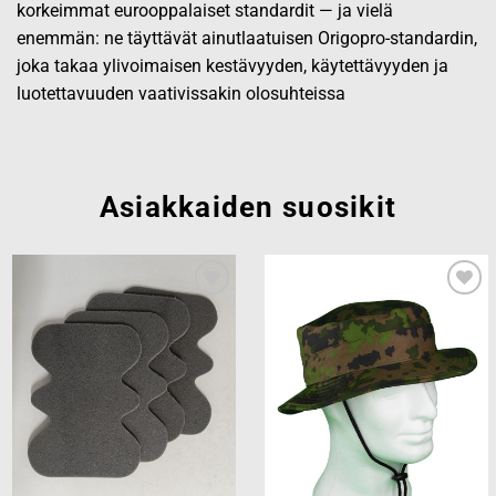
korkeimmat eurooppalaiset standardit — ja vielä
enemmän: ne täyttävät ainutlaatuisen Origopro-standardin,
joka takaa ylivoimaisen kestävyyden, käytettävyyden ja
luotettavuuden vaativissakin olosuhteissa
Asiakkaiden suosikit
Add to
Add to
wishlist
wishlist