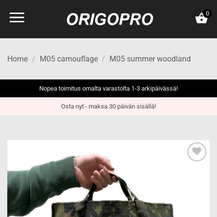
Skip
0
to
content
Home
/
M05 camouflage
/
M05 summer woodland
Nopea toimitus omalta varastolta 1-3 arkipäivässä!
Osta nyt - maksa 30 päivän sisällä!
Add to
wishlist