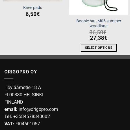
Knee pads
6,50
€
Boonie hat, M05 summer
woodland
36,50
€
27,38
€
SELECT OPTIONS
This
product
has
ORIGOPRO OY
multiple
variants.
The
Höyläämötie 18 A
options
FI-00380 HELSINKI
may
FINLAND
be
email:
info@origopro.com
chosen
on
Tel.
+3584578340002
the
VAT:
FI04601057
product