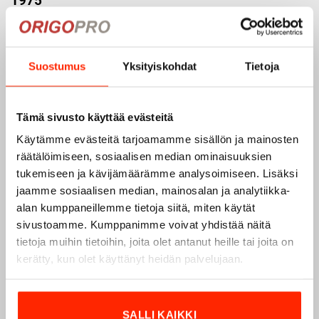
1975
Origopro
on suomalainen turvallisuus- ja
ulkoiluvaatetukseen erikoistunut yritys, joka on toiminut
vuodesta 1975.
Origopro
valmistaa laadukkaita vaatteita,
Suostumus
Yksityiskohdat
Tietoja
jotka on kehitetty vuosikymmenten kokemuksella
puolustusvoimien ja poliisin sopimusvalmistajana.
Origopro
:n tuotteet on suunniteltu yhteistyössä käyttäjien
Tämä sivusto käyttää evästeitä
ja erikoisammattilaisten kanssa, joiden kokemus inspiroi
Käytämme evästeitä tarjoamamme sisällön ja mainosten
innovoimaan entistä parempia ratkaisuja.
räätälöimiseen, sosiaalisen median ominaisuuksien
tukemiseen ja kävijämäärämme analysoimiseen. Lisäksi
jaamme sosiaalisen median, mainosalan ja analytiikka-
alan kumppaneillemme tietoja siitä, miten käytät
sivustoamme. Kumppanimme voivat yhdistää näitä
tietoja muihin tietoihin, joita olet antanut heille tai joita on
kerätty, kun olet käyttänyt heidän palvelujaan.
SALLI KAIKKI