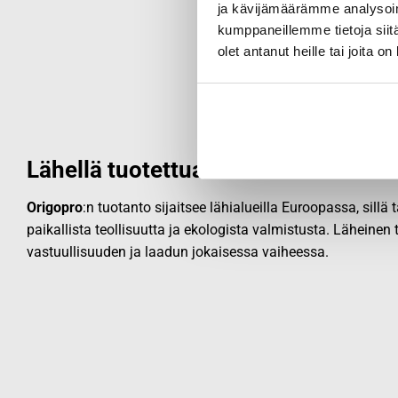
ja kävijämäärämme analysoim
kumppaneillemme tietoja siitä
olet antanut heille tai joita o
Lähellä tuotettua laatua
Origopro
:n tuotanto sijaitsee lähialueilla Euroopassa, sillä
paikallista teollisuutta ja ekologista valmistusta. Läheinen
vastuullisuuden ja laadun jokaisessa vaiheessa.