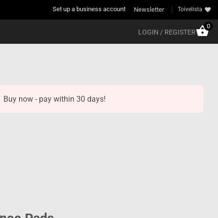
Set up a business account
Newsletter
Toivelista
0
LOGIN / REGISTER
Buy now - pay within 30 days!