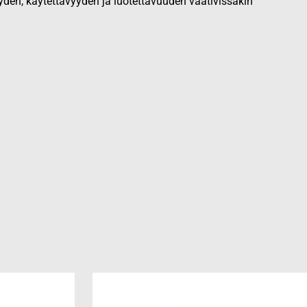
yden, käytettävyyden ja luotettavuuden vaativissakin