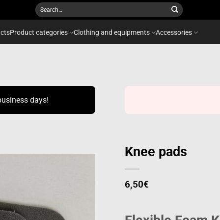
Search
for:
cts
Product categories
Clothing and equipments
Accessories
business days!
Knee pads
6,50
€
Add to
wishlist