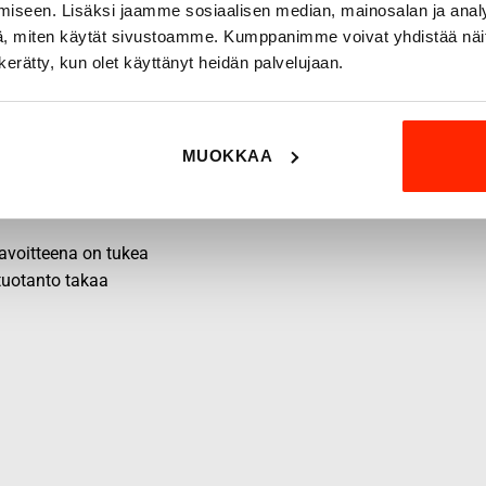
iseen. Lisäksi jaamme sosiaalisen median, mainosalan ja analy
, miten käytät sivustoamme. Kumppanimme voivat yhdistää näitä t
n kerätty, kun olet käyttänyt heidän palvelujaan.
MUOKKAA
 tavoitteena on tukea
 tuotanto takaa