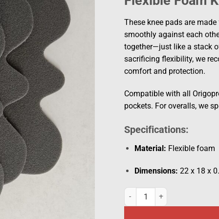
Flexible Foam 
These knee pads are made fr
smoothly against each other
together—just like a stack o
sacrificing flexibility, we
comfort and protection.
Compatible with all Origopr
pockets. For overalls, we s
Specifications:
Material:
Flexible foam
Dimensions:
22 x 18 x 0
Knee pads quantity