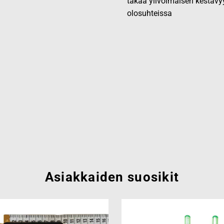
takaa ylivoimaisen kestävy
olosuhteissa
Asiakkaiden suosikit