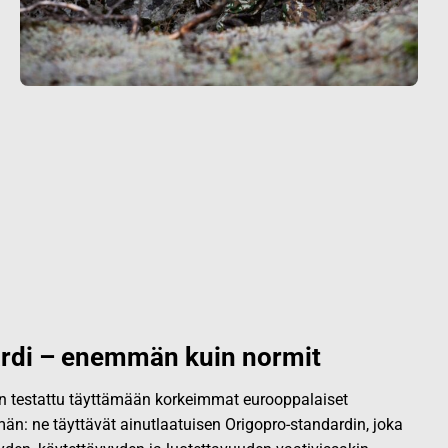
rdi – enemmän kuin normit
 on testattu täyttämään korkeimmat eurooppalaiset
än: ne täyttävät ainutlaatuisen Origopro-standardin, joka