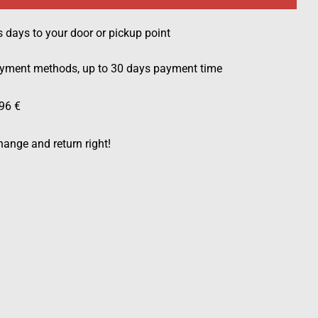
s days to your door or pickup point
ayment methods, up to 30 days payment time
96 €
ange and return right!