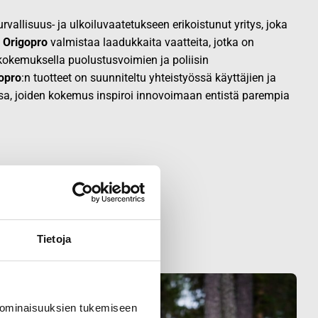
vallisuus- ja ulkoiluvaatetukseen erikoistunut yritys, joka
.
Origopro
valmistaa laadukkaita vaatteita, jotka on
okemuksella puolustusvoimien ja poliisin
opro
:n tuotteet on suunniteltu yhteistyössä käyttäjien ja
sa, joiden kokemus inspiroi innovoimaan entistä parempia
Tietoja
 ominaisuuksien tukemiseen