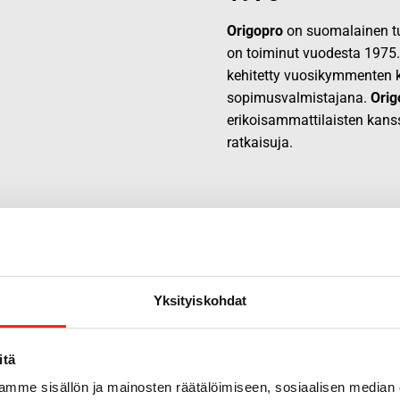
Origopro
on suomalainen tur
on toiminut vuodesta 1975
kehitetty vuosikymmenten k
sopimusvalmistajana.
Orig
erikoisammattilaisten kans
ratkaisuja.
Yksityiskohdat
itä
mme sisällön ja mainosten räätälöimiseen, sosiaalisen median