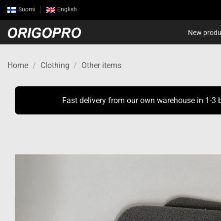
Skip
Suomi
English
to
content
New produ
Home
/
Clothing
/
Other items
Fast delivery from our own warehouse in 1-3 