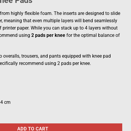
Knee Pads
om highly flexible foam. The inserts are designed to slide
, meaning that even multiple layers will bend seamlessly
f printer paper. While you can stack up to 4 layers without
 recommend using
2 pads per knee
for the optimal balance of
o overalls, trousers, and pants equipped with knee pad
pecifically recommend using 2 pads per knee.
.4 cm
ADD TO CART