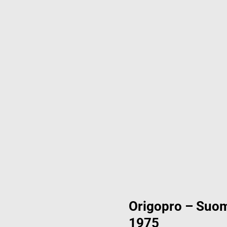
Origopro – Suom
1975