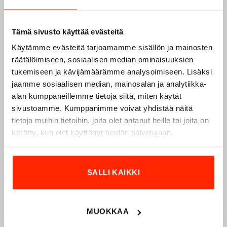
Tämä sivusto käyttää evästeitä
Käytämme evästeitä tarjoamamme sisällön ja mainosten
räätälöimiseen, sosiaalisen median ominaisuuksien
tukemiseen ja kävijämäärämme analysoimiseen. Lisäksi
jaamme sosiaalisen median, mainosalan ja analytiikka-
alan kumppaneillemme tietoja siitä, miten käytät
sivustoamme. Kumppanimme voivat yhdistää näitä
Origopro – Suomalainen laatumerkki vuodesta
tietoja muihin tietoihin, joita olet antanut heille tai joita on
1975
kerätty, kun olet käyttänyt heidän palvelujaan.
Origopro
on suomalainen turvallisuus- ja
ulkoiluvaatetukseen erikoistunut yritys, joka on toiminut
vuodesta 1975.
Origopro
valmistaa laadukkaita vaatteita,
SALLI KAIKKI
jotka on kehitetty vuosikymmenten kokemuksella
puolustusvoimien ja poliisin sopimusvalmistajana.
Origopro
:n tuotteet on suunniteltu yhteistyössä käyttäjien
MUOKKAA
ja erikoisammattilaisten kanssa, joiden kokemus inspiroi