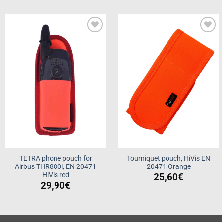
Add to
Add to
wishlist
wishlist
TETRA phone pouch for
Tourniquet pouch, HiVis EN
Airbus THR880i, EN 20471
20471 Orange
HiVis red
25,60
€
29,90
€