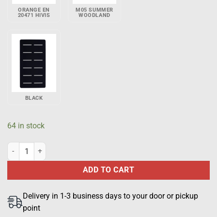
ORANGE EN
M05 SUMMER
20471 HIVIS
WOODLAND
BLACK
64 in stock
Molle panel 90 × 160 mm for clothes without a ready fastening base 
ADD TO CART
Delivery in 1-3 business days to your door or pickup
point