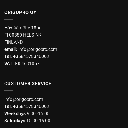
ORIGOPRO OY
Höyläämötie 18 A
FI-00380 HELSINKI
FINLAND
email:
info@origopro.com
Tel.
+3584578340002
VAT:
FI04601057
CUSTOMER SERVICE
info@origopro.com
Tel.
+3584578340002
Weekdays
9:00 -16:00
Saturdays
10:00-16:00