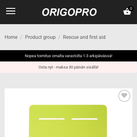
Skip
0
to
content
Home
/
Product group
/
Rescue and first aid
Nopea toimitus omalta varastolta 1-3 arkipäivässä!
Osta nyt - maksa 30 päivän sisällä!
Add to
wishlist