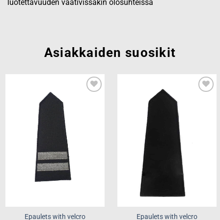
luotettavuuden vaativissakin olosuhteissa
Asiakkaiden suosikit
Add to
Add to
wishlist
wishlist
Epaulets with velcro
Epaulets with velcro