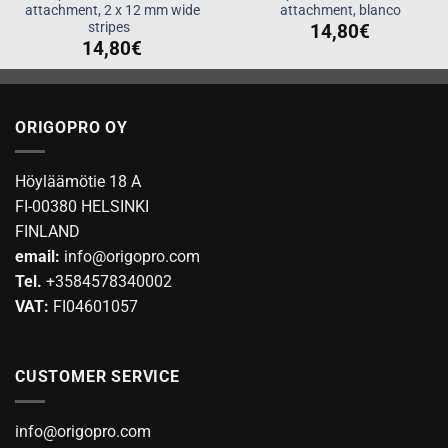
attachment, 2 x 12 mm wide
attachment, blanco
stripes
14,80
€
14,80
€
ORIGOPRO OY
Höyläämötie 18 A
FI-00380 HELSINKI
FINLAND
email:
info@origopro.com
Tel.
+3584578340002
VAT:
FI04601057
CUSTOMER SERVICE
info@origopro.com