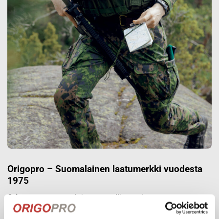
Origopro – Suomalainen laatumerkki vuodesta
1975
Origopro
on suomalainen turvallisuus- ja
ulkoiluvaatetukseen erikoistunut yritys, joka on toiminut