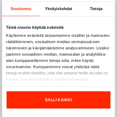
vuodesta 1975.
Origopro
valmistaa laadukkaita vaatteita,
jotka on kehitetty vuosikymmenten kokemuksella
Suostumus
Yksityiskohdat
Tietoja
puolustusvoimien ja poliisin sopimusvalmistajana.
Origopro
:n tuotteet on suunniteltu yhteistyössä käyttäjien
Tämä sivusto käyttää evästeitä
ja erikoisammattilaisten kanssa, joiden kokemus inspiroi
innovoimaan entistä parempia ratkaisuja.
Käytämme evästeitä tarjoamamme sisällön ja mainosten
räätälöimiseen, sosiaalisen median ominaisuuksien
tukemiseen ja kävijämäärämme analysoimiseen. Lisäksi
jaamme sosiaalisen median, mainosalan ja analytiikka-
alan kumppaneillemme tietoja siitä, miten käytät
sivustoamme. Kumppanimme voivat yhdistää näitä
tietoja muihin tietoihin, joita olet antanut heille tai joita on
kerätty, kun olet käyttänyt heidän palvelujaan.
SALLI KAIKKI