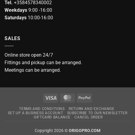
Tel.
+3584578340002
Weekdays
9:00 -16:00
Saturdays
10:00-16:00
SALES
Online store open 24/7
Fittings and pickup can be arranged.
Meetings can be arranged.
Visa
MasterCard
PayPal
TERMS AND CONDITIONS
RETURN AND EXCHANGE
SET UP A BUSINESS ACCOUNT
SUBSCRIBE TO OUR NEWSLETTER
GIFTCARD BALANCE
CANCEL ORDER
Copyright 2026 ©
ORIGOPRO.COM