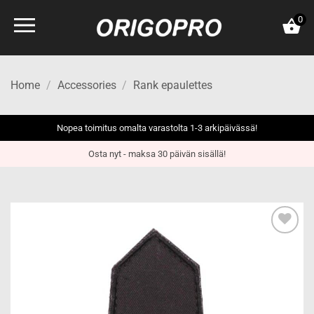
Skip
0
to
content
Home
/
Accessories
/
Rank epaulettes
Nopea toimitus omalta varastolta 1-3 arkipäivässä!
Osta nyt - maksa 30 päivän sisällä!
Add to
wishlist