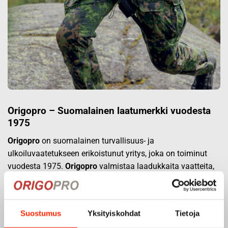
Origopro – Suomalainen laatumerkki vuodesta
1975
Origopro
on suomalainen turvallisuus- ja
ulkoiluvaatetukseen erikoistunut yritys, joka on toiminut
vuodesta 1975.
Origopro
valmistaa laadukkaita vaatteita,
jotka on kehitetty vuosikymmenten kokemuksella
puolustusvoimien ja poliisin sopimusvalmistajana.
Origopro
:n tuotteet on suunniteltu yhteistyössä käyttäjien
Suostumus
Yksityiskohdat
Tietoja
ja erikoisammattilaisten kanssa, joiden kokemus inspiroi