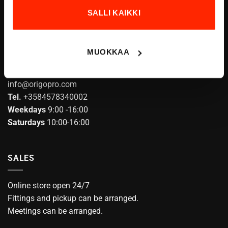
product
Tel.
+3584578340002
product
SALLI KAIKKI
page
VAT:
FI04601057
page
MUOKKAA
CUSTOMER SERVICE
info@origopro.com
Tel.
+3584578340002
Weekdays
9:00 -16:00
Saturdays
10:00-16:00
SALES
Online store open 24/7
Fittings and pickup can be arranged.
Meetings can be arranged.