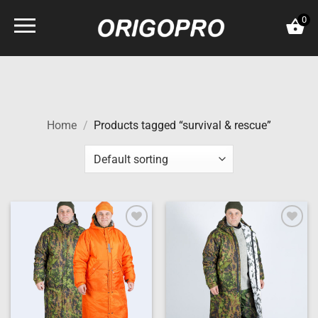
Skip
0
to
content
Home
/
Products tagged “survival & rescue”
Add to
Add to
wishlist
wishlist