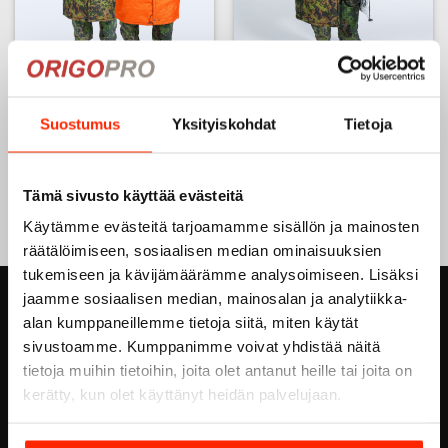
Origopro Long Range Scout
Origopro M05 Long Range
Jacket, SurRes -Survival &
Scout Jacket, carbon fiber
Rescue, carbon fiber
reinforced reversible coat,
reinforced reversible coat,
M05 summer woodland /
Suostumus
Yksityiskohdat
Tietoja
M05 summer woodland /
M05 snow camo
Orange
339,00
€
339,00
€
254,25
€
Tämä sivusto käyttää evästeitä
254,25
€
This
This
product
Käytämme evästeitä tarjoamamme sisällön ja mainosten
product
has
räätälöimiseen, sosiaalisen median ominaisuuksien
has
multiple
tukemiseen ja kävijämäärämme analysoimiseen. Lisäksi
multiple
variants.
jaamme sosiaalisen median, mainosalan ja analytiikka-
variants.
The
ORIGOPRO OY
The
alan kumppaneillemme tietoja siitä, miten käytät
options
options
sivustoamme. Kumppanimme voivat yhdistää näitä
may
Höyläämötie 18 A
may
be
tietoja muihin tietoihin, joita olet antanut heille tai joita on
be
FI-00380 HELSINKI
chosen
kerätty, kun olet käyttänyt heidän palvelujaan.
chosen
on
FINLAND
on
the
email:
info@origopro.com
the