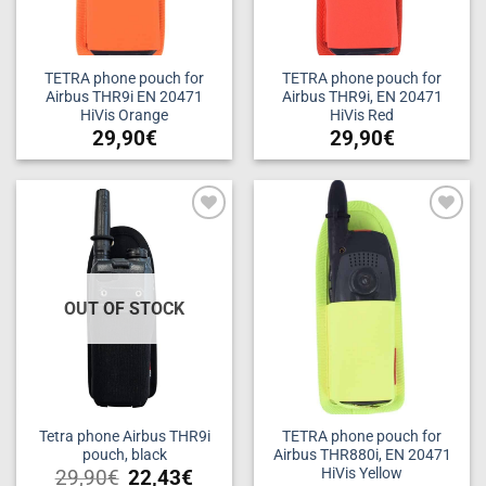
TETRA phone pouch for
TETRA phone pouch for
Airbus THR9i EN 20471
Airbus THR9i, EN 20471
HiVis Orange
HiVis Red
29,90
€
29,90
€
Add to
Add to
wishlist
wishlist
OUT OF STOCK
Tetra phone Airbus THR9i
TETRA phone pouch for
pouch, black
Airbus THR880i, EN 20471
HiVis Yellow
29,90
€
22,43
€