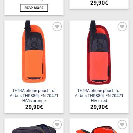
29,90
€
READ MORE
Add to
Add to
wishlist
wishlist
TETRA phone pouch for
TETRA phone pouch for
Airbus THR880i, EN 20471
Airbus THR880i, EN 20471
HiVis orange
HiVis red
29,90
€
29,90
€