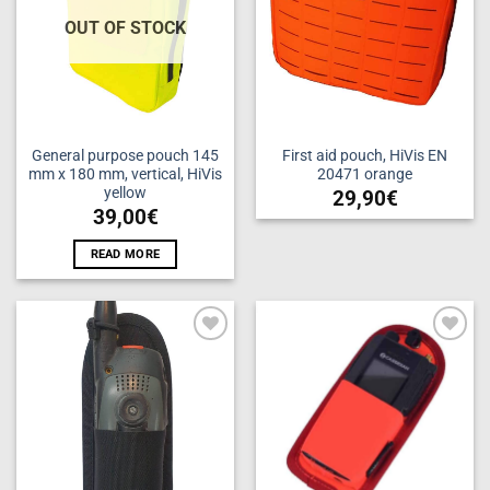
OUT OF STOCK
General purpose pouch 145
First aid pouch, HiVis EN
mm x 180 mm, vertical, HiVis
20471 orange
yellow
29,90
€
39,00
€
READ MORE
Add to
Add to
wishlist
wishlist