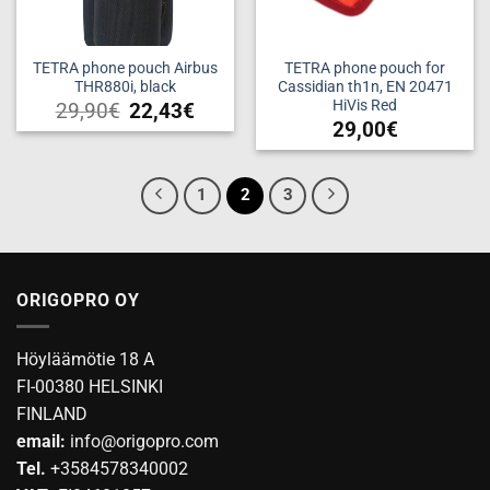
TETRA phone pouch Airbus
TETRA phone pouch for
THR880i, black
Cassidian th1n, EN 20471
HiVis Red
29,90
€
22,43
€
29,00
€
1
2
3
ORIGOPRO OY
Höyläämötie 18 A
FI-00380 HELSINKI
FINLAND
email:
info@origopro.com
Tel.
+3584578340002