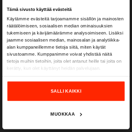
Tämä sivusto käyttää evästeitä
Höyläämötie 18 A
FI-00380 HELSINKI
Käytämme evästeitä tarjoamamme sisällön ja mainosten
FINLAND
räätälöimiseen, sosiaalisen median ominaisuuksien
tukemiseen ja kävijämäärämme analysoimiseen. Lisäksi
email:
info@origopro.com
jaamme sosiaalisen median, mainosalan ja analytiikka-
Tel.
+3584578340002
alan kumppaneillemme tietoja siitä, miten käytät
VAT:
FI04601057
sivustoamme. Kumppanimme voivat yhdistää näitä
tietoja muihin tietoihin, joita olet antanut heille tai joita on
kerätty, kun olet käyttänyt heidän palvelujaan.
CUSTOMER SERVICE
info@origopro.com
SALLI KAIKKI
Tel.
+3584578340002
Weekdays
9:00 -16:00
Saturdays
10:00-16:00
MUOKKAA
SALES