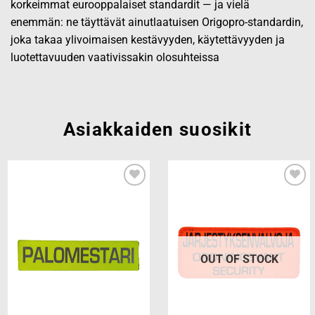
korkeimmat eurooppalaiset standardit — ja vielä
enemmän: ne täyttävät ainutlaatuisen Origopro-standardin,
joka takaa ylivoimaisen kestävyyden, käytettävyyden ja
luotettavuuden vaativissakin olosuhteissa
Asiakkaiden suosikit
Add to
Add to
wishlist
wishlist
OUT OF STOCK