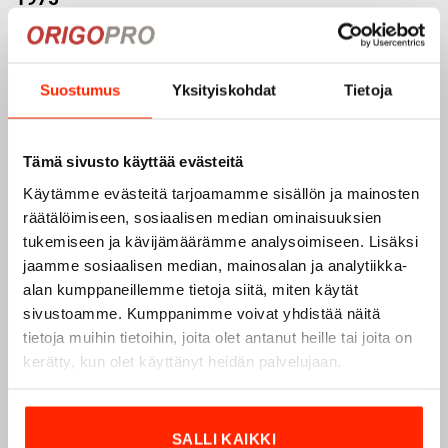
Origopro
on suomalainen turvallisuus- ja
ulkoiluvaatetukseen erikoistunut yritys, joka on toiminut
vuodesta 1975.
Origopro
valmistaa laadukkaita vaatteita,
Suostumus
Yksityiskohdat
Tietoja
jotka on kehitetty vuosikymmenten kokemuksella
puolustusvoimien ja poliisin sopimusvalmistajana.
Origopro
:n tuotteet on suunniteltu yhteistyössä käyttäjien
Tämä sivusto käyttää evästeitä
ja erikoisammattilaisten kanssa, joiden kokemus inspiroi
Käytämme evästeitä tarjoamamme sisällön ja mainosten
innovoimaan entistä parempia ratkaisuja.
räätälöimiseen, sosiaalisen median ominaisuuksien
tukemiseen ja kävijämäärämme analysoimiseen. Lisäksi
jaamme sosiaalisen median, mainosalan ja analytiikka-
alan kumppaneillemme tietoja siitä, miten käytät
sivustoamme. Kumppanimme voivat yhdistää näitä
tietoja muihin tietoihin, joita olet antanut heille tai joita on
kerätty, kun olet käyttänyt heidän palvelujaan.
SALLI KAIKKI