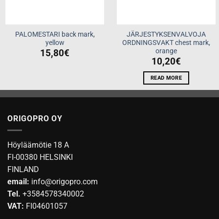
PALOMESTARI back mark,
JÄRJESTYKSENVALVOJA
yellow
ORDNINGSVAKT chest mark,
orange
15,80
€
10,20
€
READ MORE
ORIGOPRO OY
Höyläämötie 18 A
FI-00380 HELSINKI
FINLAND
email:
info@origopro.com
Tel.
+3584578340002
VAT:
FI04601057