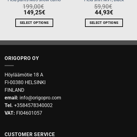
199,00
€
59,90
€
149,25
€
44,93
€
SELECT OPTIONS
SELECT OPTIONS
This
This
product
product
has
has
multiple
multiple
variants.
variants.
ORIGOPRO OY
The
The
options
options
Höyläämötie 18 A
may
may
be
be
FI-00380 HELSINKI
chosen
chosen
FINLAND
on
on
email:
info@origopro.com
the
the
Tel.
+3584578340002
product
product
VAT:
FI04601057
page
page
CUSTOMER SERVICE