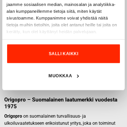
jaamme sosiaalisen median, mainosalan ja analytiikka-
alan kumppaneillemme tietoja siitä, miten käytät
sivustoamme. Kumppanimme voivat yhdistää näitä
tietoja muihin tietoihin, joita olet antanut heille tai joita on
kerätty, kun olet käyttänyt heidän palvelujaan.
SALLI KAIKKI
MUOKKAA
Origopro – Suomalainen laatumerkki vuodesta
1975
Origopro
on suomalainen turvallisuus- ja
ulkoiluvaatetukseen erikoistunut yritys, joka on toiminut