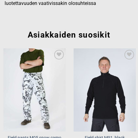
luotettavuuden vaativissakin olosuhteissa
Asiakkaiden suosikit
Add to
Add to
wishlist
wishlist
Field pants M05 snow camo
Field shirt M91, black