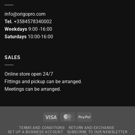
info@origopro.com
Tel.
+3584578340002
Weekdays
9:00 -16:00
Saturdays
10:00-16:00
SALES
Online store open 24/7
Fittings and pickup can be arranged.
Meetings can be arranged.
Visa
MasterCard
PayPal
TERMS AND CONDITIONS
RETURN AND EXCHANGE
SET UP A BUSINESS ACCOUNT
SUBSCRIBE TO OUR NEWSLETTER