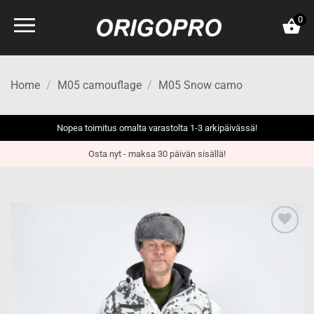
Skip
0
to
content
Home
/
M05 camouflage
/
M05 Snow camo
Nopea toimitus omalta varastolta 1-3 arkipäivässä!
Osta nyt - maksa 30 päivän sisällä!
Add to
wishlist