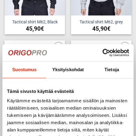
Tactical shirt M62, Black
Tactical shirt M62, grey
45,90
€
45,90
€
This
This
product
product
has
has
multiple
multiple
Add to
Add to
variants.
variants.
wishlist
wishlist
The
The
Suostumus
Yksityiskohdat
Tietoja
options
options
may
may
be
be
Tämä sivusto käyttää evästeitä
chosen
chosen
on
on
Käytämme evästeitä tarjoamamme sisällön ja mainosten
the
the
räätälöimiseen, sosiaalisen median ominaisuuksien
product
product
SOTILASPOLIISI / MILITARY
SOTILASPOLIISI back mark,
tukemiseen ja kävijämäärämme analysoimiseen. Lisäksi
POLICE back mark, black
black
page
page
jaamme sosiaalisen median, mainosalan ja analytiikka-
15,80
€
15,80
€
alan kumppaneillemme tietoja siitä, miten käytät