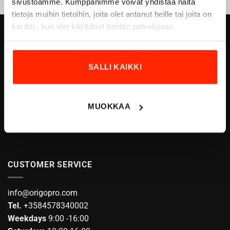
sivustoamme. Kumppanimme voivat yhdistää näitä
tietoja muihin tietoihin, joita olet antanut heille tai joita on
kerätty, kun olet käyttänyt heidän palvelujaan.
ORIGOPRO OY
Höyläämötie 18 A
SALLI KAIKKI
FI-00380 HELSINKI
FINLAND
email:
info@origopro.com
MUOKKAA
Tel.
+3584578340002
VAT:
FI04601057
CUSTOMER SERVICE
info@origopro.com
Tel.
+3584578340002
Weekdays
9:00 -16:00