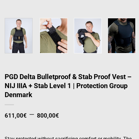
PGD Delta Bulletproof & Stab Proof Vest –
NIJ IIIA + Stab Level 1 | Protection Group
Denmark
Price
–
611,00
€
800,00
€
range:
611,00€
Stay protected without sacrificing comfort or mobility. The