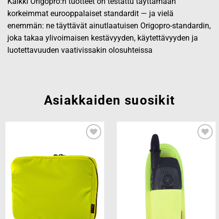
Kaikki Origopro:n tuotteet on testattu täyttämään
korkeimmat eurooppalaiset standardit — ja vielä
enemmän: ne täyttävät ainutlaatuisen Origopro-standardin,
joka takaa ylivoimaisen kestävyyden, käytettävyyden ja
luotettavuuden vaativissakin olosuhteissa
Asiakkaiden suosikit
Add to
Add to
wishlist
wishlist