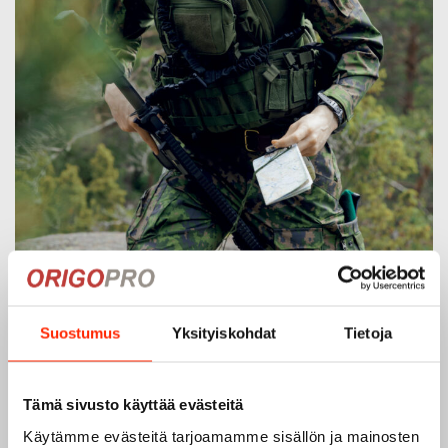
Suostumus
Yksityiskohdat
Tietoja
Tämä sivusto käyttää evästeitä
Käytämme evästeitä tarjoamamme sisällön ja mainosten
Origopro – Suomalainen laatumerkki vuodesta