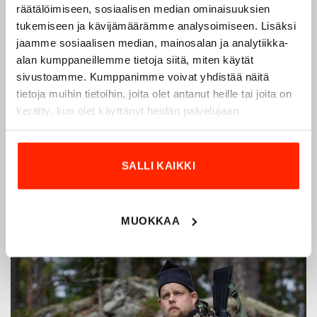
räätälöimiseen, sosiaalisen median ominaisuuksien
1975
tukemiseen ja kävijämäärämme analysoimiseen. Lisäksi
Origopro
on suomalainen turvallisuus- ja
jaamme sosiaalisen median, mainosalan ja analytiikka-
ulkoiluvaatetukseen erikoistunut yritys, joka on toiminut
alan kumppaneillemme tietoja siitä, miten käytät
vuodesta 1975.
Origopro
valmistaa laadukkaita vaatteita,
sivustoamme. Kumppanimme voivat yhdistää näitä
jotka on kehitetty vuosikymmenten kokemuksella
tietoja muihin tietoihin, joita olet antanut heille tai joita on
puolustusvoimien ja poliisin sopimusvalmistajana.
kerätty, kun olet käyttänyt heidän palvelujaan.
Origopro
:n tuotteet on suunniteltu yhteistyössä käyttäjien
ja erikoisammattilaisten kanssa, joiden kokemus inspiroi
innovoimaan entistä parempia ratkaisuja.
SALLI KAIKKI
MUOKKAA