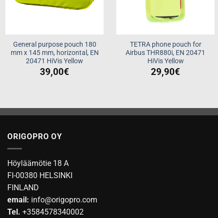
General purpose pouch 180
TETRA phone pouch for
mm x 145 mm, horizontal, EN
Airbus THR880i, EN 20471
20471 HiVis Yellow
HiVis Yellow
39,00
€
29,90
€
ORIGOPRO OY
Höyläämötie 18 A
FI-00380 HELSINKI
FINLAND
email:
info@origopro.com
Tel.
+3584578340002