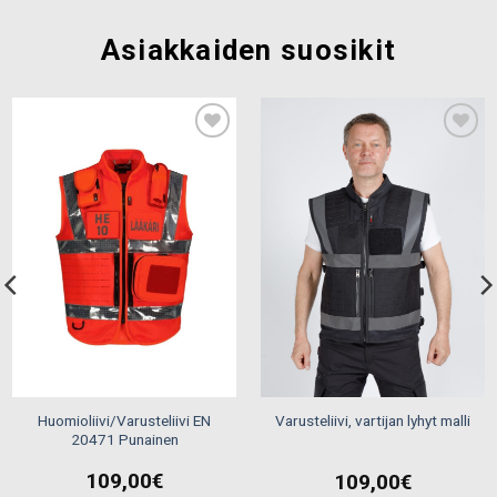
Asiakkaiden suosikit
Add to
Add to
wishlist
wishlist
Huomioliivi/Varusteliivi EN
Varusteliivi, vartijan lyhyt malli
20471 Punainen
109,00
€
109,00
€