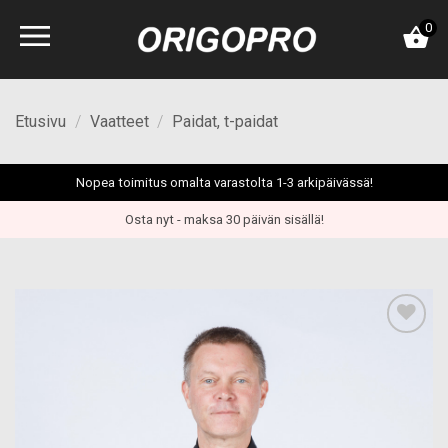
Skip
0
to
content
Etusivu
/
Vaatteet
/
Paidat, t-paidat
Nopea toimitus omalta varastolta 1-3 arkipäivässä!
Osta nyt - maksa 30 päivän sisällä!
Add to
wishlist