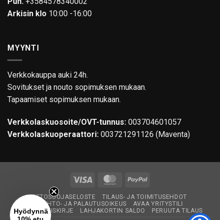
Puh.
+3584578340002
Arkisin klo
10:00 -16:00
MYYNTI
Verkkokauppa auki 24h.
Sovitukset ja nouto sopimuksen mukaan.
Tapaamiset sopimuksen mukaan.
Verkkolaskuosoite/OVT-tunnus:
003704601057
Verkkolaskuoperaattori:
003721291126 (Maventa)
Visa
MasterCard
PayPal
TIETOSUOJASELOSTE
TILAUS- JA TOIMITUSEHDOT
VAIHTO- JA PALAUTUSOIKEUS
AVAA YRITYSTILI
Hyödynnä
TILAA UUTISKIRJE
LAHJAKORTIN SALDO
PERUUTA TILAUS
10% etu