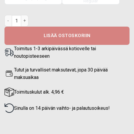
Regular
Taktinen paita M62 - Musta määrä
LISÄÄ OSTOSKORIIN
Toimitus 1-3 arkipäivässä kotiovelle tai
noutopisteeseen
Tutut ja turvalliset maksutavat, jopa 30 päivää
maksuaikaa
Toimituskulut alk. 4,96 €
Sinulla on 14 päivän vaihto- ja palautusoikeus!