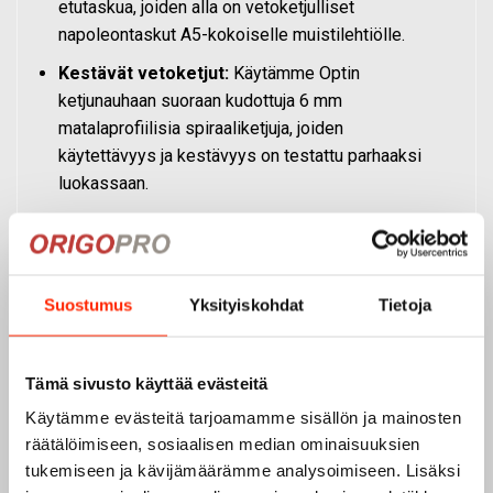
etutaskua, joiden alla on vetoketjulliset
napoleontaskut A5-kokoiselle muistilehtiölle.
Kestävät vetoketjut:
Käytämme Optin
ketjunauhaan suoraan kudottuja 6 mm
matalaprofiilisia spiraaliketjuja, joiden
käytettävyys ja kestävyys on testattu parhaaksi
luokassaan.
Helppo avaus:
Taskuläpän etureunassa on
tartuntalenkki, josta taskun saa auki
vaivattomasti.
Suostumus
Yksityiskohdat
Tietoja
Personointi ja ammattimainen ilme
Tämä sivusto käyttää evästeitä
Käytämme evästeitä tarjoamamme sisällön ja mainosten
M62-paita tukee monipuolisesti tunnusten
räätälöimiseen, sosiaalisen median ominaisuuksien
kiinnittämistä ja personointia:
tukemiseen ja kävijämäärämme analysoimiseen. Lisäksi