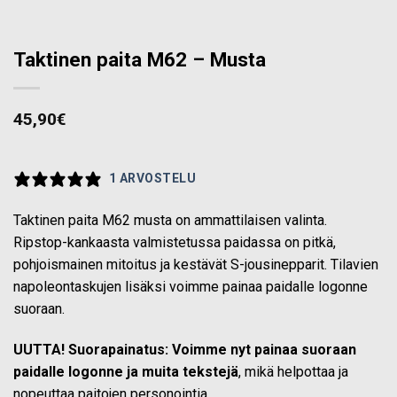
Taktinen paita M62 – Musta
45,90
€
1 ARVOSTELU
Taktinen paita M62 musta on ammattilaisen valinta.
Ripstop-kankaasta valmistetussa paidassa on pitkä,
pohjoismainen mitoitus ja kestävät S-jousinepparit. Tilavien
napoleontaskujen lisäksi voimme painaa paidalle logonne
suoraan.
UUTTA! Suorapainatus:
Voimme nyt painaa suoraan
paidalle logonne ja muita tekstejä
, mikä helpottaa ja
nopeuttaa paitojen personointia.