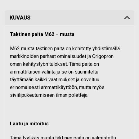
KUVAUS
Taktinen paita M62 – musta
M62 musta taktinen paita on kehitetty yhdistämällä
markkinoiden parhaat ominaisuudet ja Origopron
oman kehitystyön tulokset. Tämä paita on
ammattilaisen valinta ja se on suunniteltu
täyttämään kaikki vaatimukset ja soveltuu
erinomaisesti ammattikäyttöön, mutta myös
siviilipukeutumiseen ilman poletteja.
Laatu ja mitoitus
Tämä tyylikäs musta taktinen paita on valmistettu