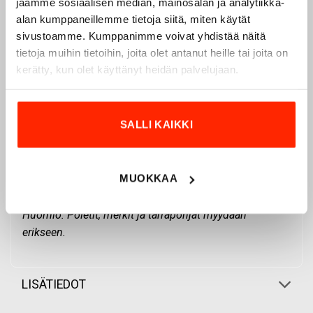
jaamme sosiaalisen median, mainosalan ja analytiikka-
Merkit ja poletit:
Olkapäillä on
alan kumppaneillemme tietoja siitä, miten käytät
liimakangasryhdistetyt poletit tuppipoleteille.
sivustoamme. Kumppanimme voivat yhdistää näitä
Taskuläppään mahtuu ommeltavaksi 50×100 mm
tietoja muihin tietoihin, joita olet antanut heille tai joita on
merkki, ja selkään kaarrokkeen alapuolelle on
kerätty, kun olet käyttänyt heidän palvelujaan.
paikka 36 cm leveälle selkämerkille tai
selkämerkkipohjalle.
UUTTA! Suorapainatus:
Voimme nyt painaa
SALLI KAIKKI
suoraan paidalle logonne ja muita tekstejä
,
mikä helpottaa ja nopeuttaa paitojen
personointia.
MUOKKAA
Huomio: Poletit, merkit ja tarrapohjat myydään
erikseen.
LISÄTIEDOT