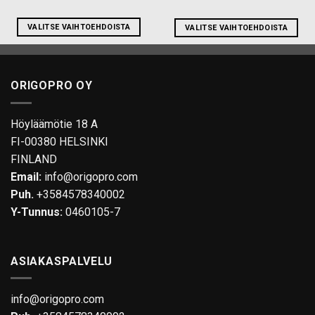
VALITSE VAIHTOEHDOISTA
VALITSE VAIHTOEHDOISTA
Tällä
Tällä
tuotteella
tuotteella
on
on
ORIGOPRO OY
useampi
useampi
muunnelma.
muunnelma.
Voit
Voit
Höyläämötie 18 A
tehdä
tehdä
FI-00380 HELSINKI
valinnat
valinnat
FINLAND
tuotteen
tuotteen
Email:
info@origopro.com
sivulla.
sivulla.
Puh.
+3584578340002
Y-Tunnus:
0460105-7
ASIAKASPALVELU
info@origopro.com