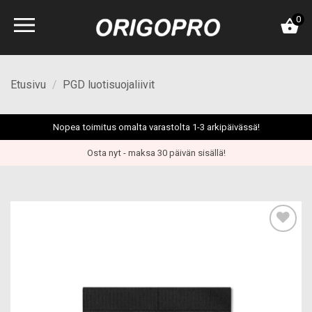
Skip
0
to
content
Etusivu
/
PGD luotisuojaliivit
Nopea toimitus omalta varastolta 1-3 arkipäivässä!
Osta nyt - maksa 30 päivän sisällä!
Add to
wishlist