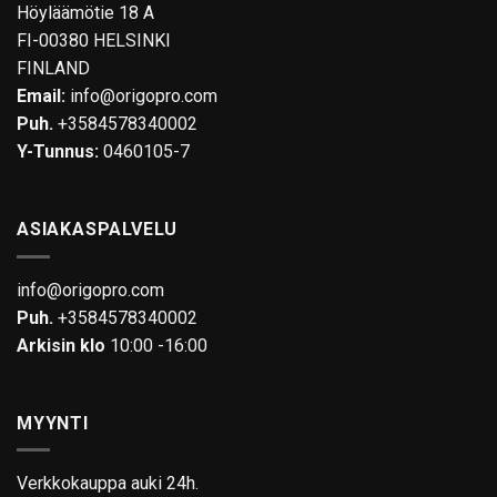
Höyläämötie 18 A
FI-00380 HELSINKI
FINLAND
Email:
info@origopro.com
Puh.
+3584578340002
Y-Tunnus:
0460105-7
ASIAKASPALVELU
info@origopro.com
Puh.
+3584578340002
Arkisin klo
10:00 -16:00
MYYNTI
Verkkokauppa auki 24h.