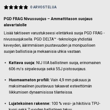
0 ARVOSTELUA
PGD FRAG Nivussuojus – Ammattitason suojaus
alavartalolle
Lisää taktiseen varustukseesi elintärkeä suoja PGD FRAG -
nivussuojuksella. PGD DELTA™ -teknologia yhdistää
keveyden, äärimmäisen joustavuuden ja monipuolisen
suojan ballistisia ja mekaanisia uhkia vastaan.
Kattava suoja:
NIJ IIIA ballistinen suoja, erinomainen
606 m/s sirpalesuoja sekä 55J pistosuojaus.
Huomaamaton profiili:
Vain 4,9 mm paksuus ja
maksimaalinen joustavuus takaavat esteettömän
liikkumisen dynaamisissa tilanteissa.
Lujatekoinen rakenne:
100 % vesi- ja hikitiivis TPU-
kuori sekä 7 vuoden ballistinen takuu.