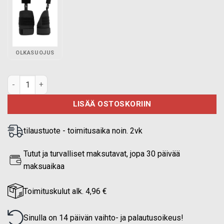
OLKASUOJUS
PGD FRAG taktisen liivin nivussuojus Musta määrä
LISÄÄ OSTOSKORIIN
tilaustuote - toimitusaika noin. 2vk
Tutut ja turvalliset maksutavat, jopa 30 päivää
maksuaikaa
Toimituskulut alk. 4,96 €
Sinulla on 14 päivän vaihto- ja palautusoikeus!