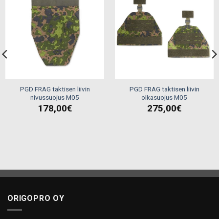
Add to
Add to
wishlist
wishlist
PGD FRAG taktisen liivin
PGD FRAG taktisen liivin
nivussuojus M05
olkasuojus M05
178,00
€
275,00
€
ORIGOPRO OY