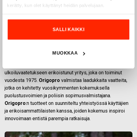
kerätty, kun olet käyttänyt heidän palvelujaan.
SALLI KAIKKI
Origopro – Suomalainen laatumerkki vuodesta
MUOKKAA
1975
Origopro
on suomalainen turvallisuus- ja
ulkoiluvaatetukseen erikoistunut yritys, joka on toiminut
vuodesta 1975.
Origopro
valmistaa laadukkaita vaatteita,
jotka on kehitetty vuosikymmenten kokemuksella
puolustusvoimien ja poliisin sopimusvalmistajana.
Origopro
:n tuotteet on suunniteltu yhteistyössä käyttäjien
ja erikoisammattilaisten kanssa, joiden kokemus inspiroi
innovoimaan entistä parempia ratkaisuja.