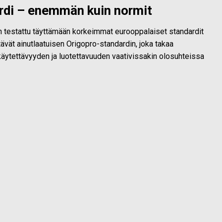
rdi – enemmän kuin normit
on testattu täyttämään korkeimmat eurooppalaiset standardit
ävät ainutlaatuisen Origopro-standardin, joka takaa
äytettävyyden ja luotettavuuden vaativissakin olosuhteissa