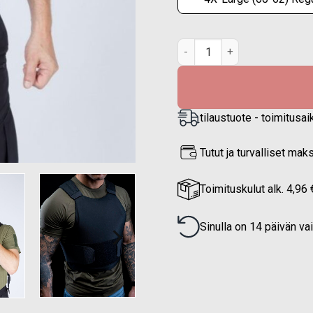
PGD Delta Luotisuojaliivi pi
tilaustuote - toimitusai
Tutut ja turvalliset ma
Toimituskulut alk. 4,96 
Sinulla on 14 päivän va