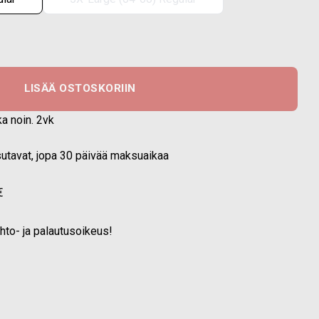
stosuojauksella, NIJ IIIA + Stab Level 1 määrä
LISÄÄ OSTOSKORIIN
ka noin. 2vk
ksutavat, jopa 30 päivää maksuaikaa
€
ihto- ja palautusoikeus!