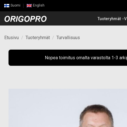
Skip
Suomi
English
to
content
Tuoteryhmät
V
Etusivu
/
Tuoteryhmät
/
Turvallisuus
Nopea toimitus omalta varastolta 1-3 ark