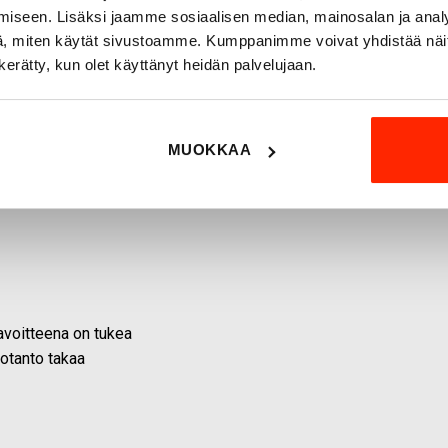
iseen. Lisäksi jaamme sosiaalisen median, mainosalan ja analy
, miten käytät sivustoamme. Kumppanimme voivat yhdistää näitä t
n kerätty, kun olet käyttänyt heidän palvelujaan.
MUOKKAA
 tavoitteena on tukea
uotanto takaa