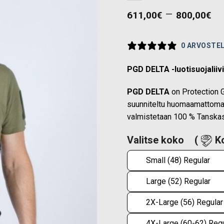
Pr
–
611,00
€
800,00
€
ra
61
0 ARVOSTE
th
80
PGD DELTA -luotisuojaliivi
PGD DELTA
on Protection Gr
suunniteltu huomaamattomaan
valmistetaan 100 % Tanskas
Valitse koko
(
Ko
Small (48) Regular
Large (52) Regular
2X-Large (56) Regular
4X-Large (60-62) Regu