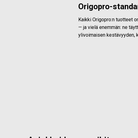
Origopro-standa
Kaikki Origopro:n tuotteet 
— ja vielä enemmän: ne täytt
ylivoimaisen kestävyyden, k