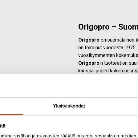
Origopro – Suom
Origopro
on suomalainen tur
on toiminut vuodesta 1975.
vuosikymmenten kokemuksell
Origopro
:n tuotteet on suu
kanssa, joiden kokemus insp
Yksityiskohdat
itä
mme sisällön ja mainosten räätälöimiseen, sosiaalisen median