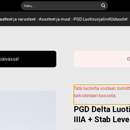
Etsi:
aatteet ja varusteet
Asusteet ja muut
PGD Luotisuojaliivit
Uutuudet
ipäivässä!
O
Tätä tuotetta voidaan toimi
tarkistetaan kassalla.
PGD Delta Luoti
Add to
wishlist
IIIA + Stab Leve