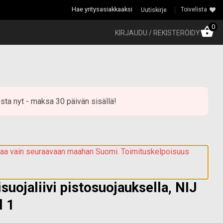
Hae yritysasiakkaaksi
Uutiskirje
Toivelista
0
KIRJAUDU / REKISTERÖIDY
sta nyt - maksa 30 päivän sisällä!
ttaa vain seuraavaan maahan Suomi. Toimituskelpoisuus
suojaliivi pistosuojauksella, NIJ
l 1