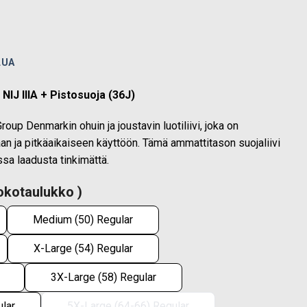
ice
nge:
1,00€
LUA
rough
0,00€
 NIJ IIIA + Pistosuoja (36J)
oup Denmarkin ohuin ja joustavin luotiliivi, joka on
 ja pitkäaikaiseen käyttöön. Tämä ammattitason suojaliivi
sa laadusta tinkimättä.
kotaulukko )
Medium (50) Regular
X-Large (54) Regular
3X-Large (58) Regular
lar
5X-Large (64-66) Regular